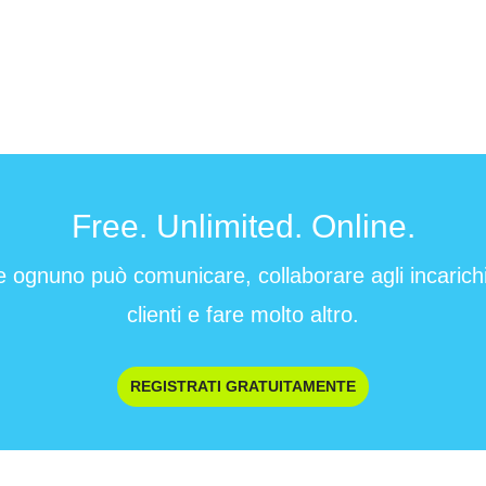
Free. Unlimited. Online.
e ognuno può comunicare, collaborare agli incarichi 
clienti e fare molto altro.
REGISTRATI GRATUITAMENTE