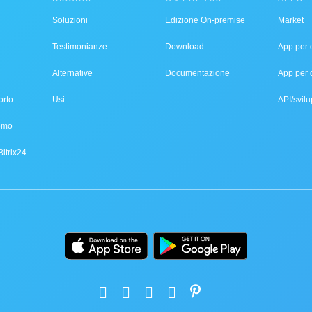
Soluzioni
Edizione On-premise
Market
Testimonianze
Download
App per d
Alternative
Documentazione
App per 
orto
Usi
API/svilu
demo
Bitrix24