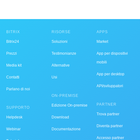
BITRIX
RISORSE
APPS
Bitrix24
Soluzioni
Market
Prezzi
Testimonianze
App per dispositivi
mobili
Media kit
Alternative
App per desktop
Contatti
Usi
API/sviluppatori
Parlano di noi
ON-PREMISE
PARTNER
Edizione On-premise
SUPPORTO
Trova partner
Helpdesk
Download
Diventa partner
Webinar
Documentazione
Accesso partner