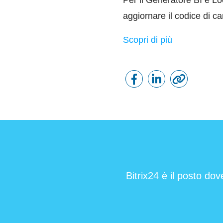
Per il Generatore BI e L
aggiornare il codice di ca
Scopri di più
Bitrix24 è il posto dov