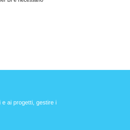
wer BI è necessario
e ai progetti, gestire i