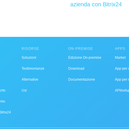
azienda con Bitrix24
RISORSE
ON-PREMISE
APPS
Soluzioni
Edizione On-premise
Market
Testimonianze
Download
App per d
Alternative
Documentazione
App per 
orto
Usi
API/svilu
demo
Bitrix24