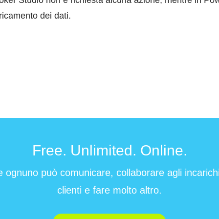
ooker Studio non è richiesta alcuna azione, mentre in Po
ricamento dei dati.
Free. Unlimited. Online.
e ognuno può comunicare, collaborare agli incarichi 
clienti e fare molto altro.