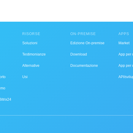
RISORSE
ON-PREMISE
APPS
Soluzioni
Edizione On-premise
Market
Testimonianze
Download
App per d
Alternative
Documentazione
App per 
orto
Usi
API/svilu
demo
Bitrix24