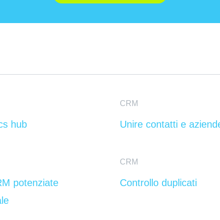
CRM
ics hub
Unire contatti e aziend
CRM
CRM potenziate
Controllo duplicati
ale