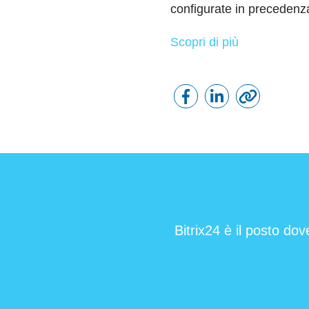
configurate in precedenza
Scopri di più
Bitrix24 è il posto dov