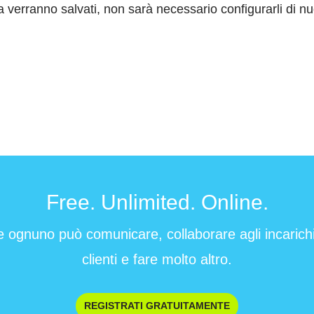
 verranno salvati, non sarà necessario configurarli di n
Free. Unlimited. Online.
e ognuno può comunicare, collaborare agli incarichi 
clienti e fare molto altro.
REGISTRATI GRATUITAMENTE