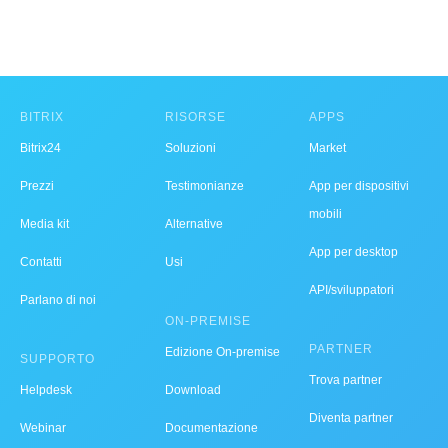
BITRIX
RISORSE
APPS
Bitrix24
Soluzioni
Market
Prezzi
Testimonianze
App per dispositivi
mobili
Media kit
Alternative
App per desktop
Contatti
Usi
API/sviluppatori
Parlano di noi
ON-PREMISE
PARTNER
Edizione On-premise
SUPPORTO
Trova partner
Helpdesk
Download
Diventa partner
Webinar
Documentazione