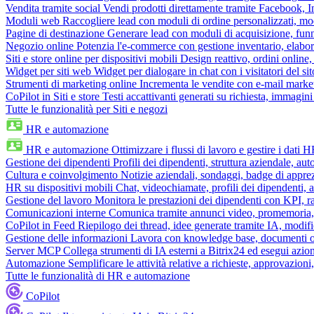
Vendita tramite social
Vendi prodotti direttamente tramite Facebook,
Moduli web
Raccogliere lead con moduli di ordine personalizzati, mo
Pagine di destinazione
Generare lead con moduli di acquisizione, fun
Negozio online
Potenzia l'e-commerce con gestione inventario, elabo
Siti e store online per dispositivi mobili
Design reattivo, ordini online, 
Widget per siti web
Widget per dialogare in chat con i visitatori del sit
Strumenti di marketing online
Incrementa le vendite con e-mail mark
CoPilot in Siti e store
Testi accattivanti generati su richiesta, immagini 
Tutte le funzionalità per Siti e negozi
HR e automazione
HR e automazione
Ottimizzare i flussi di lavoro e gestire i dati 
Gestione dei dipendenti
Profili dei dipendenti, struttura aziendale, au
Cultura e coinvolgimento
Notizie aziendali, sondaggi, badge di apprez
HR su dispositivi mobili
Chat, videochiamate, profili dei dipendenti, 
Gestione del lavoro
Monitora le prestazioni dei dipendenti con KPI, r
Comunicazioni interne
Comunica tramite annunci video, promemoria, 
CoPilot in Feed
Riepilogo dei thread, idee generate tramite IA, modifica
Gestione delle informazioni
Lavora con knowledge base, documenti onli
Server MCP
Collega strumenti di IA esterni a Bitrix24 ed esegui azion
Automazione
Semplificare le attività relative a richieste, approvazio
Tutte le funzionalità di HR e automazione
CoPilot