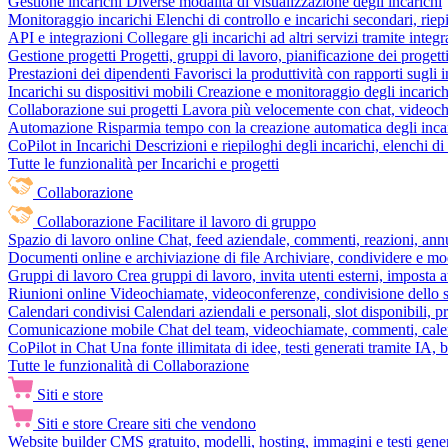
Gestione incarichi
Diverse modalità di visualizzazione degli incarichi
Monitoraggio incarichi
Elenchi di controllo e incarichi secondari, rie
API e integrazioni
Collegare gli incarichi ad altri servizi tramite inte
Gestione progetti
Progetti, gruppi di lavoro, pianificazione dei progetti
Prestazioni dei dipendenti
Favorisci la produttività con rapporti sugli i
Incarichi su dispositivi mobili
Creazione e monitoraggio degli incarich
Collaborazione sui progetti
Lavora più velocemente con chat, videochia
Automazione
Risparmia tempo con la creazione automatica degli incar
CoPilot in Incarichi
Descrizioni e riepiloghi degli incarichi, elenchi d
Tutte le funzionalità per Incarichi e progetti
Collaborazione
Collaborazione
Facilitare il lavoro di gruppo
Spazio di lavoro online
Chat, feed aziendale, commenti, reazioni, ann
Documenti online e archiviazione di file
Archiviare, condividere e mod
Gruppi di lavoro
Crea gruppi di lavoro, invita utenti esterni, imposta a
Riunioni online
Videochiamate, videoconferenze, condivisione dello sc
Calendari condivisi
Calendari aziendali e personali, slot disponibili, p
Comunicazione mobile
Chat del team, videochiamate, commenti, calen
CoPilot in Chat
Una fonte illimitata di idee, testi generati tramite IA, 
Tutte le funzionalità di Collaborazione
Siti e store
Siti e store
Creare siti che vendono
Website builder
CMS gratuito, modelli, hosting, immagini e testi genera