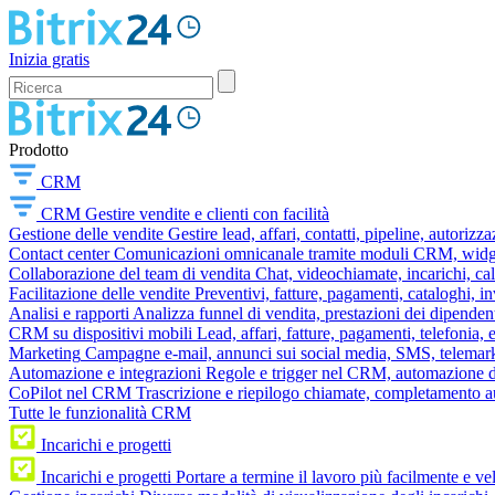
Inizia gratis
Prodotto
CRM
CRM
Gestire vendite e clienti con facilità
Gestione delle vendite
Gestire lead, affari, contatti, pipeline, autorizz
Contact center
Comunicazioni omnicanale tramite moduli CRM, widget 
Collaborazione del team di vendita
Chat, videochiamate, incarichi, ca
Facilitazione delle vendite
Preventivi, fatture, pagamenti, cataloghi, i
Analisi e rapporti
Analizza funnel di vendita, prestazioni dei dipendent
CRM su dispositivi mobili
Lead, affari, fatture, pagamenti, telefonia,
Marketing
Campagne e-mail, annunci sui social media, SMS, telemark
Automazione e integrazioni
Regole e trigger nel CRM, automazione dei
CoPilot nel CRM
Trascrizione e riepilogo chiamate, completamento au
Tutte le funzionalità CRM
Incarichi e progetti
Incarichi e progetti
Portare a termine il lavoro più facilmente e v