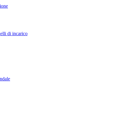
sione
lli di incarico
endale