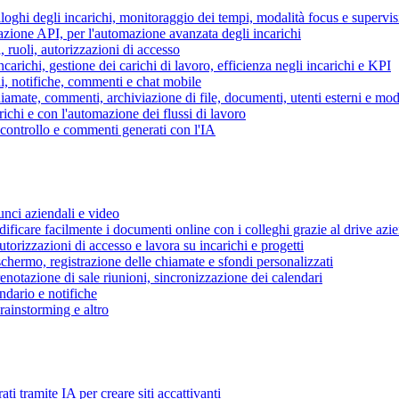
piloghi degli incarichi, monitoraggio dei tempi, modalità focus e supervi
grazione API, per l'automazione avanzata degli incarichi
, ruoli, autorizzazioni di accesso
ncarichi, gestione dei carichi di lavoro, efficienza negli incarichi e KPI
i, notifiche, commenti e chat mobile
mate, commenti, archiviazione di file, documenti, utenti esterni e mode
ichi e con l'automazione dei flussi di lavoro
i controllo e commenti generati con l'IA
unci aziendali e video
ificare facilmente i documenti online con i colleghi grazie al drive azi
utorizzazioni di accesso e lavora su incarichi e progetti
hermo, registrazione delle chiamate e sfondi personalizzati
renotazione di sale riunioni, sincronizzazione dei calendari
dario e notifiche
brainstorming e altro
ti tramite IA per creare siti accattivanti