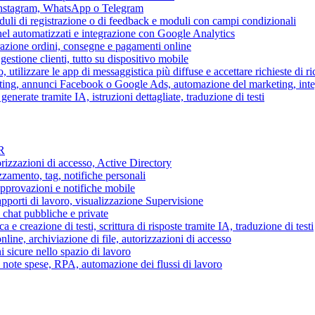
 Instagram, WhatsApp o Telegram
duli di registrazione o di feedback e moduli con campi condizionali
nel automatizzati e integrazione con Google Analytics
razione ordini, consegne e pagamenti online
gestione clienti, tutto su dispositivo mobile
o, utilizzare le app di messaggistica più diffuse e accettare richieste di r
eting, annunci Facebook o Google Ads, automazione del marketing, in
generate tramite IA, istruzioni dettagliate, traduzione di testi
HR
torizzazioni di accesso, Active Directory
zamento, tag, notifiche personali
approvazioni e notifiche mobile
apporti di lavoro, visualizzazione Supervisione
chat pubbliche e private
 e creazione di testi, scrittura di risposte tramite IA, traduzione di testi
ne, archiviazione di file, autorizzazioni di accesso
i sicure nello spazio di lavoro
ni, note spese, RPA, automazione dei flussi di lavoro