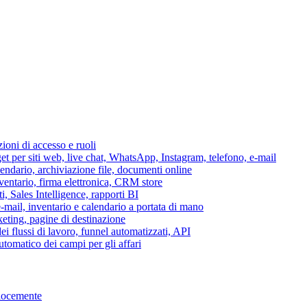
azioni di accesso e ruoli
per siti web, live chat, WhatsApp, Instagram, telefono, e-mail
lendario, archiviazione file, documenti online
nventario, firma elettronica, CRM store
i, Sales Intelligence, rapporti BI
 e-mail, inventario e calendario a portata di mano
eting, pagine di destinazione
 flussi di lavoro, funnel automatizzati, API
tomatico dei campi per gli affari
elocemente