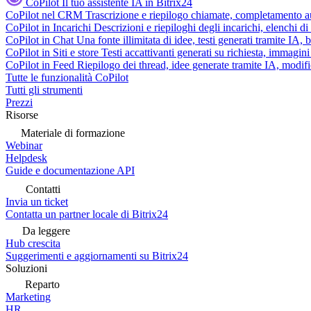
CoPilot
Il tuo assistente IA in Bitrix24
CoPilot nel CRM
Trascrizione e riepilogo chiamate, completamento au
CoPilot in Incarichi
Descrizioni e riepiloghi degli incarichi, elenchi d
CoPilot in Chat
Una fonte illimitata di idee, testi generati tramite IA, 
CoPilot in Siti e store
Testi accattivanti generati su richiesta, immagini 
CoPilot in Feed
Riepilogo dei thread, idee generate tramite IA, modifica
Tutte le funzionalità CoPilot
Tutti gli strumenti
Prezzi
Risorse
Materiale di formazione
Webinar
Helpdesk
Guide e documentazione API
Contatti
Invia un ticket
Contatta un partner locale di Bitrix24
Da leggere
Hub crescita
Suggerimenti e aggiornamenti su Bitrix24
Soluzioni
Reparto
Marketing
HR