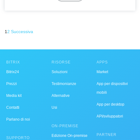
1
2
Successiva
BITRIX
RISORSE
APPS
Bitrix24
Soluzioni
Market
Prezzi
Testimonianze
App per dispositivi
mobili
Media kit
Alternative
App per desktop
Contatti
Usi
API/sviluppatori
Parlano di noi
ON-PREMISE
PARTNER
Edizione On-premise
SUPPORTO