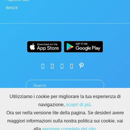
Bitrix24
Utilizziamo i cookie per migliorare la tua esperienza di
TERMINI
PRIVACY
GDPR
SICUREZZA
ABUSO
navigazione,
scopri di più.
REGOLE PER I SITI DI BITRIX24
Ora sei nella versione lite della pagina. Se desideri avere
Copyright © 2026 Bitrix24
maggiori informazioni sulla nostra politica sui cookie, vai
alla
versione completa del sito.