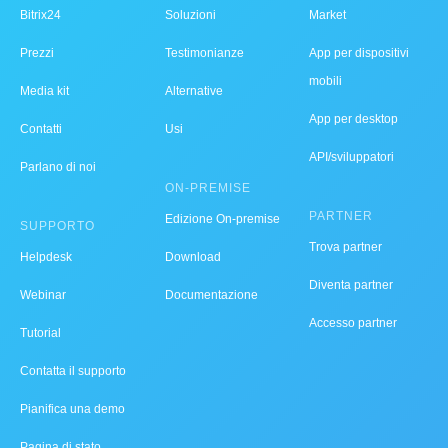
Bitrix24
Soluzioni
Market
Prezzi
Testimonianze
App per dispositivi
mobili
Media kit
Alternative
App per desktop
Contatti
Usi
API/sviluppatori
Parlano di noi
ON-PREMISE
PARTNER
Edizione On-premise
SUPPORTO
Trova partner
Helpdesk
Download
Diventa partner
Webinar
Documentazione
Accesso partner
Tutorial
Contatta il supporto
Pianifica una demo
Pagina di stato