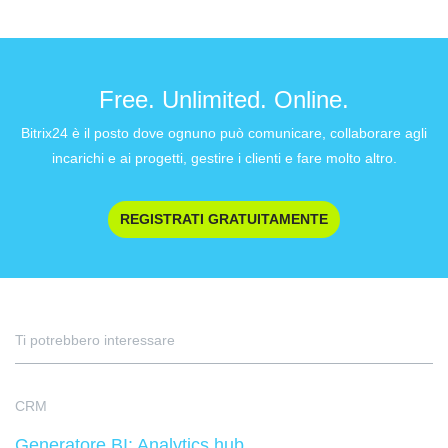
Free. Unlimited. Online.
Bitrix24 è il posto dove ognuno può comunicare, collaborare agli
incarichi e ai progetti, gestire i clienti e fare molto altro.
REGISTRATI GRATUITAMENTE
Ti potrebbero interessare
CRM
Generatore BI: Analytics hub