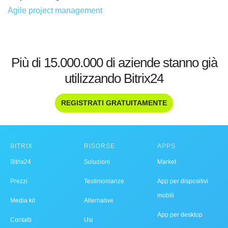
Agile project management
Più di 15.000.000 di aziende stanno già
utilizzando Bitrix24
REGISTRATI GRATUITAMENTE
BITRIX
RISORSE
APPS
Bitrix24
Soluzioni
Market
Prezzi
Testimonianze
App per dispositivi
mobili
Media kit
Alternative
App per desktop
Contatti
Usi