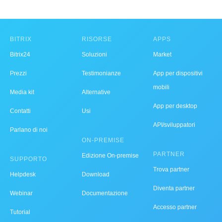
BITRIX
RISORSE
APPS
Bitrix24
Soluzioni
Market
Prezzi
Testimonianze
App per dispositivi
mobili
Media kit
Alternative
App per desktop
Contatti
Usi
API/sviluppatori
Parlano di noi
ON-PREMISE
PARTNER
Edizione On-premise
SUPPORTO
Trova partner
Helpdesk
Download
Diventa partner
Webinar
Documentazione
Accesso partner
Tutorial