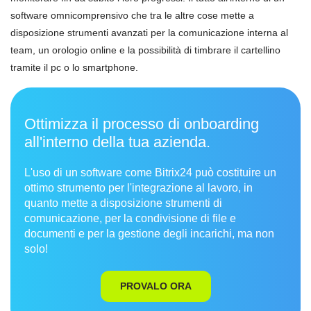
software omnicomprensivo che tra le altre cose mette a
disposizione strumenti avanzati per la comunicazione interna al
team, un orologio online e la possibilità di timbrare il cartellino
tramite il pc o lo smartphone.
Ottimizza il processo di onboarding
all'interno della tua azienda.
L'uso di un software come Bitrix24 può costituire un
ottimo strumento per l'integrazione al lavoro, in
quanto mette a disposizione strumenti di
comunicazione, per la condivisione di file e
documenti e per la gestione degli incarichi, ma non
solo!
PROVALO ORA