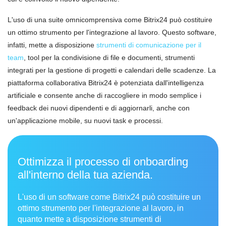
L'uso di una suite omnicomprensiva come Bitrix24 può costituire
un ottimo strumento per l'integrazione al lavoro. Questo software,
infatti, mette a disposizione
strumenti di comunicazione per il
team
, tool per la condivisione di file e documenti, strumenti
integrati per la gestione di progetti e calendari delle scadenze. La
piattaforma collaborativa Bitrix24 è potenziata dall'intelligenza
artificiale e consente anche di raccogliere in modo semplice i
feedback dei nuovi dipendenti e di aggiornarli, anche con
un'applicazione mobile, su nuovi task e processi.
Ottimizza il processo di onboarding
all'interno della tua azienda.
L'uso di un software come Bitrix24 può costituire un
ottimo strumento per l'integrazione al lavoro, in
quanto mette a disposizione strumenti di