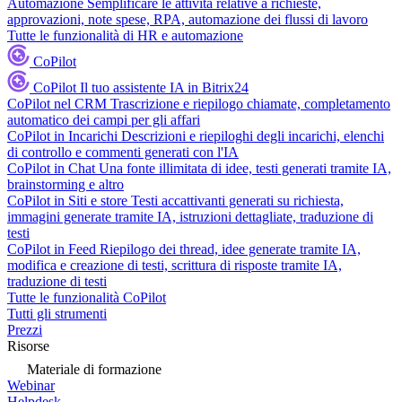
Automazione
Semplificare le attività relative a richieste,
approvazioni, note spese, RPA, automazione dei flussi di lavoro
Tutte le funzionalità di HR e automazione
CoPilot
CoPilot
Il tuo assistente IA in Bitrix24
CoPilot nel CRM
Trascrizione e riepilogo chiamate, completamento
automatico dei campi per gli affari
CoPilot in Incarichi
Descrizioni e riepiloghi degli incarichi, elenchi
di controllo e commenti generati con l'IA
CoPilot in Chat
Una fonte illimitata di idee, testi generati tramite IA,
brainstorming e altro
CoPilot in Siti e store
Testi accattivanti generati su richiesta,
immagini generate tramite IA, istruzioni dettagliate, traduzione di
testi
CoPilot in Feed
Riepilogo dei thread, idee generate tramite IA,
modifica e creazione di testi, scrittura di risposte tramite IA,
traduzione di testi
Tutte le funzionalità CoPilot
Tutti gli strumenti
Prezzi
Risorse
Materiale di formazione
Webinar
Helpdesk