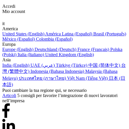
Accedi
Mio account
it
America
United States (English)
América Latina (Español)
Brasil (Português)
México (Español)
Colombia (Español)
Europa
Europe (English)
Deutschland (Deutsch)
France (Français)
Polska
(Polski)
Italia (Italiano)
United Kingdom (English)
Asia
India (English)
UAE (عربي)
Türkiye (Türkçe)
中国 (简体中文)
台
灣 (繁體中文)
Indonesia (Bahasa Indonesia)
Malaysia (Bahasa
Melayu)
ประเทศไทย (ภาษาไทย)
Việt Nam (Tiếng Việt)
日本 (日
本語)
Puoi cambiare la tua regione qui, se necessario
Articoli
5 consigli per favorire l’integrazione di nuovi lavoratori
nell’impresa