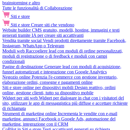
brainstorming e altro
Tutte le funzionalità di Collaborazione
Siti e store
Siti e store
Creare siti che vendono
Website builder
CMS gratuito, modelli, hosting, immagini e testi
generati tramite IA per creare siti accattivanti
Vendita tramite social
Vendi prodotti direttamente tramite Facebook,
Instagram, WhatsApp o Telegram
Moduli web
Raccogliere lead con moduli di ordine personalizzati,
moduli di registrazione o di feedback e moduli con campi
condizionali
Pagine di destinazione
Generare lead con moduli di acquisizione,
funnel automatizzati e integrazione con Google Analytics
Negozio online
Potenzia l'e-commerce con gestione inventario,
elaborazione ordini, consegne e pagamenti online
Siti e store online per dispositivi mobili
Design reattivo, ordini
online, gestione clienti, tutto su dispositivo mobile
Widget per siti web
Widget per dialogare in chat con i visitatori del
sito, utilizzare le app di messaggistica più diffuse e accettare richieste
di richiamata
Strumenti di marketing online
Incrementa le vendite con e-mail
marketing, annunci Facebook o Google Ads, automazione del
marketing, integrazione con il CRM
CoPilot in Siti e store
Testi accattivanti generati su richiesta,