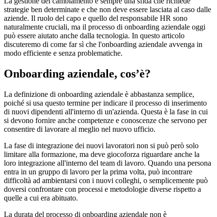
La gestione del cambiamento è sempre una sfida che richiede
strategie ben determinate e che non deve essere lasciata al caso dalle
aziende. Il ruolo del capo e quello del responsabile HR sono
naturalmente cruciali, ma il processo di onboarding aziendale oggi
può essere aiutato anche dalla tecnologia. In questo articolo
discuteremo di come far sì che l'onboarding aziendale avvenga in
modo efficiente e senza problematiche.
Onboarding aziendale, cos’è?
La definizione di onboarding aziendale è abbastanza semplice,
poiché si usa questo termine per indicare il processo di inserimento
di nuovi dipendenti all'interno di un'azienda. Questa è la fase in cui
si devono fornire anche competenze e conoscenze che servono per
consentire di lavorare al meglio nel nuovo ufficio.
La fase di integrazione dei nuovi lavoratori non si può però solo
limitare alla formazione, ma deve giocoforza riguardare anche la
loro integrazione all'interno del team di lavoro. Quando una persona
entra in un gruppo di lavoro per la prima volta, può incontrare
difficoltà ad ambientarsi con i nuovi colleghi, o semplicemente può
doversi confrontare con processi e metodologie diverse rispetto a
quelle a cui era abituato.
La durata del processo di onboarding aziendale non è