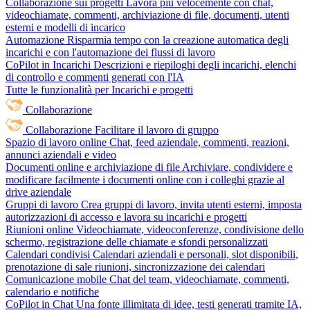
Collaborazione sui progetti
Lavora più velocemente con chat,
videochiamate, commenti, archiviazione di file, documenti, utenti
esterni e modelli di incarico
Automazione
Risparmia tempo con la creazione automatica degli
incarichi e con l'automazione dei flussi di lavoro
CoPilot in Incarichi
Descrizioni e riepiloghi degli incarichi, elenchi
di controllo e commenti generati con l'IA
Tutte le funzionalità per Incarichi e progetti
Collaborazione
Collaborazione
Facilitare il lavoro di gruppo
Spazio di lavoro online
Chat, feed aziendale, commenti, reazioni,
annunci aziendali e video
Documenti online e archiviazione di file
Archiviare, condividere e
modificare facilmente i documenti online con i colleghi grazie al
drive aziendale
Gruppi di lavoro
Crea gruppi di lavoro, invita utenti esterni, imposta
autorizzazioni di accesso e lavora su incarichi e progetti
Riunioni online
Videochiamate, videoconferenze, condivisione dello
schermo, registrazione delle chiamate e sfondi personalizzati
Calendari condivisi
Calendari aziendali e personali, slot disponibili,
prenotazione di sale riunioni, sincronizzazione dei calendari
Comunicazione mobile
Chat del team, videochiamate, commenti,
calendario e notifiche
CoPilot in Chat
Una fonte illimitata di idee, testi generati tramite IA,