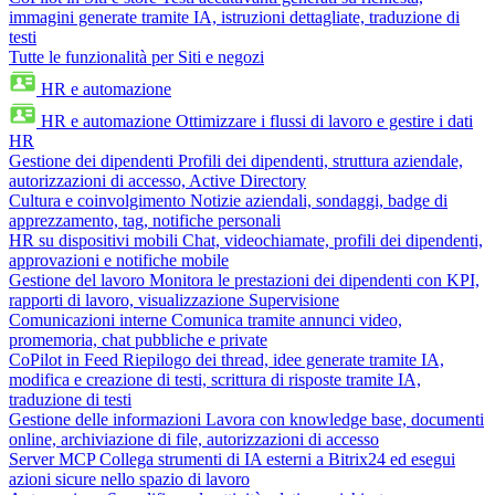
immagini generate tramite IA, istruzioni dettagliate, traduzione di
testi
Tutte le funzionalità per Siti e negozi
HR e automazione
HR e automazione
Ottimizzare i flussi di lavoro e gestire i dati
HR
Gestione dei dipendenti
Profili dei dipendenti, struttura aziendale,
autorizzazioni di accesso, Active Directory
Cultura e coinvolgimento
Notizie aziendali, sondaggi, badge di
apprezzamento, tag, notifiche personali
HR su dispositivi mobili
Chat, videochiamate, profili dei dipendenti,
approvazioni e notifiche mobile
Gestione del lavoro
Monitora le prestazioni dei dipendenti con KPI,
rapporti di lavoro, visualizzazione Supervisione
Comunicazioni interne
Comunica tramite annunci video,
promemoria, chat pubbliche e private
CoPilot in Feed
Riepilogo dei thread, idee generate tramite IA,
modifica e creazione di testi, scrittura di risposte tramite IA,
traduzione di testi
Gestione delle informazioni
Lavora con knowledge base, documenti
online, archiviazione di file, autorizzazioni di accesso
Server MCP
Collega strumenti di IA esterni a Bitrix24 ed esegui
azioni sicure nello spazio di lavoro