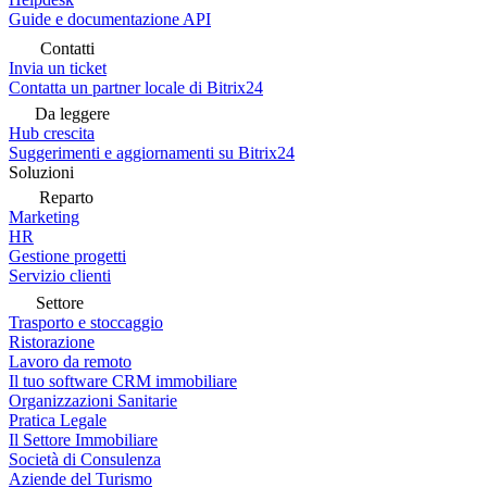
Guide e documentazione API
Contatti
Invia un ticket
Contatta un partner locale di Bitrix24
Da leggere
Hub crescita
Suggerimenti e aggiornamenti su Bitrix24
Soluzioni
Reparto
Marketing
HR
Gestione progetti
Servizio clienti
Settore
Trasporto e stoccaggio
Ristorazione
Lavoro da remoto
Il tuo software CRM immobiliare
Organizzazioni Sanitarie
Pratica Legale
Il Settore Immobiliare
Società di Consulenza
Aziende del Turismo