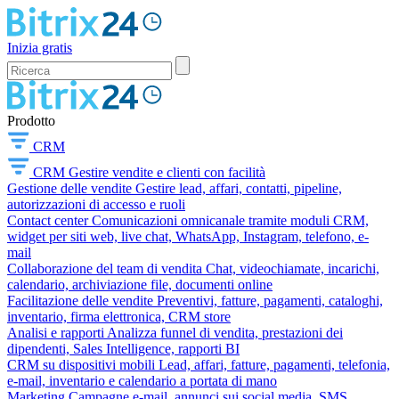
Inizia gratis
Prodotto
CRM
CRM
Gestire vendite e clienti con facilità
Gestione delle vendite
Gestire lead, affari, contatti, pipeline,
autorizzazioni di accesso e ruoli
Contact center
Comunicazioni omnicanale tramite moduli CRM,
widget per siti web, live chat, WhatsApp, Instagram, telefono, e-
mail
Collaborazione del team di vendita
Chat, videochiamate, incarichi,
calendario, archiviazione file, documenti online
Facilitazione delle vendite
Preventivi, fatture, pagamenti, cataloghi,
inventario, firma elettronica, CRM store
Analisi e rapporti
Analizza funnel di vendita, prestazioni dei
dipendenti, Sales Intelligence, rapporti BI
CRM su dispositivi mobili
Lead, affari, fatture, pagamenti, telefonia,
e-mail, inventario e calendario a portata di mano
Marketing
Campagne e-mail, annunci sui social media, SMS,