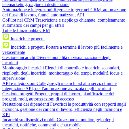
telemarketing, pagine di destinazione
Automazione e integrazioni
Regole e trigger nel CRM, automazione
dei flussi di lavoro, funnel automatizzati, API
CoPilot nel CRM
Trascrizione e riepilogo chiamate, completamento
automatico dei campi per gli affari
Tutte le funzionalità CRM
Incarichi e progetti
Incarichi e progetti
Portare a termine il lavoro più facilmente e
velocemente
Gestione incarichi
Diverse modalità di visualizzazione degli
incarichi
Monitoraggio incarichi
Elenchi di controllo e incarichi secondari,
riepiloghi degli incarichi, monitoraggio dei tempi, modalità focus e
supervisione
API e integrazioni
Collegare gli incarichi ad altri servizi tramite
integrazione API, per l'automazione avanzata degli incarichi
Gestione progetti
Progetti, gruppi di lavoro, pianificazione dei
progetti, ruoli, autorizzazioni di accesso
Prestazioni dei dipendenti
Favorisci la produttività con rapporti sugli
incarichi, gestione dei carichi di lavoro, efficienza negli incarichi e
KPI
Incarichi su dispositivi mobili
Creazione e monitoraggio degli
incarichi, notifiche, commenti e chat mobile