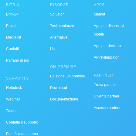
BITRIX
RISORSE
APPS
Bitrix24
Soluzioni
Market
Prezzi
Testimonianze
App per dispositivi
mobili
Media kit
Alternative
App per desktop
Contatti
Usi
API/sviluppatori
Parlano di noi
ON-PREMISE
PARTNER
Edizione On-premise
SUPPORTO
Trova partner
Helpdesk
Download
Diventa partner
Webinar
Documentazione
Accesso partner
Tutorial
Contatta il supporto
Pianifica una demo