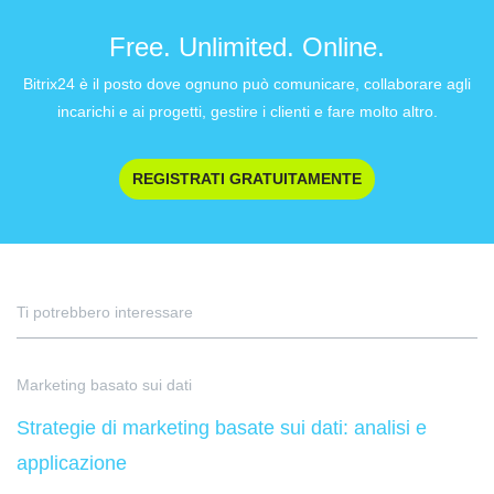
Free. Unlimited. Online.
Bitrix24 è il posto dove ognuno può comunicare, collaborare agli
incarichi e ai progetti, gestire i clienti e fare molto altro.
REGISTRATI GRATUITAMENTE
Ti potrebbero interessare
Marketing basato sui dati
Strategie di marketing basate sui dati: analisi e
applicazione