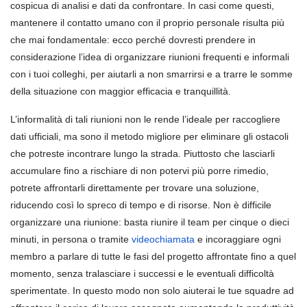
cospicua di analisi e dati da confrontare. In casi come questi,
mantenere il contatto umano con il proprio personale risulta più
che mai fondamentale: ecco perché dovresti prendere in
considerazione l’idea di organizzare riunioni frequenti e informali
con i tuoi colleghi, per aiutarli a non smarrirsi e a trarre le somme
della situazione con maggior efficacia e tranquillità.
L’informalità di tali riunioni non le rende l’ideale per raccogliere
dati ufficiali, ma sono il metodo migliore per eliminare gli ostacoli
che potreste incontrare lungo la strada. Piuttosto che lasciarli
accumulare fino a rischiare di non potervi più porre rimedio,
potrete affrontarli direttamente per trovare una soluzione,
riducendo così lo spreco di tempo e di risorse. Non è difficile
organizzare una riunione: basta riunire il team per cinque o dieci
minuti, in persona o tramite
videochiamata
e incoraggiare ogni
membro a parlare di tutte le fasi del progetto affrontate fino a quel
momento, senza tralasciare i successi e le eventuali difficoltà
sperimentate. In questo modo non solo aiuterai le tue squadre ad