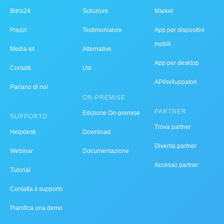
Bitrix24
Soluzioni
Market
Prezzi
Testimonianze
App per dispositivi
mobili
Media kit
Alternative
App per desktop
Contatti
Usi
API/sviluppatori
Parlano di noi
ON-PREMISE
PARTNER
Edizione On-premise
SUPPORTO
Trova partner
Helpdesk
Download
Diventa partner
Webinar
Documentazione
Accesso partner
Tutorial
Contatta il supporto
Pianifica una demo