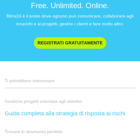
Free. Unlimited. Online.
Bitrix24 è il posto dove ognuno può comunicare, collaborare agli
incarichi e ai progetti, gestire i clienti e fare molto altro.
REGISTRATI GRATUITAMENTE
Ti potrebbero interessare
Gestione progetti orientata agli obiettivi
Guida completa alla strategia di risposta ai rischi
Trovare lo strumento perfetto