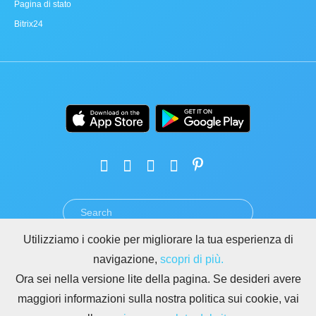
Pagina di stato
Bitrix24
Utilizziamo i cookie per migliorare la tua esperienza di
TERMINI
PRIVACY
GDPR
SICUREZZA
ABUSO
navigazione,
scopri di più.
REGOLE PER I SITI DI BITRIX24
Ora sei nella versione lite della pagina. Se desideri avere
Copyright © 2026 Bitrix24
maggiori informazioni sulla nostra politica sui cookie, vai