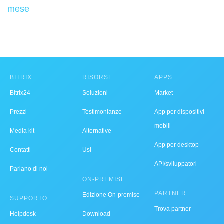
mese
BITRIX
RISORSE
APPS
Bitrix24
Soluzioni
Market
Prezzi
Testimonianze
App per dispositivi
mobili
Media kit
Alternative
App per desktop
Contatti
Usi
API/sviluppatori
Parlano di noi
ON-PREMISE
PARTNER
Edizione On-premise
SUPPORTO
Trova partner
Helpdesk
Download