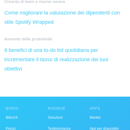
Crescita di team e risorse umane
Come migliorare la valutazione dei dipendenti con
stile Spotify Wrapped
Aumento della produttività
8 benefici di una to-do list quotidiana per
incrementare il tasso di realizzazione dei tuoi
obiettivi
BITRIX
RISORSE
APPS
Bitrix24
Soluzioni
Market
Prezzi
Testimonianze
App per dispositivi