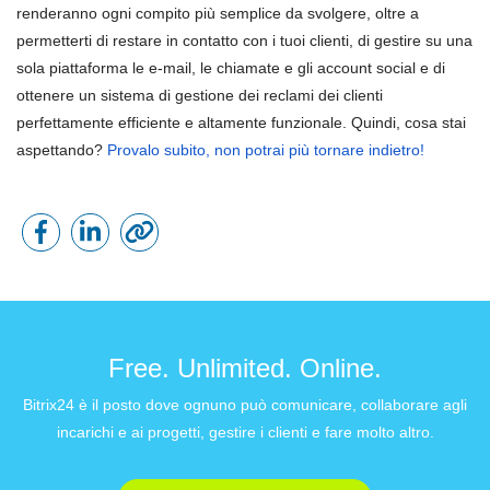
renderanno ogni compito più semplice da svolgere, oltre a
permetterti di restare in contatto con i tuoi clienti, di gestire su una
sola piattaforma le e-mail, le chiamate e gli account social e di
ottenere un sistema di gestione dei reclami dei clienti
perfettamente efficiente e altamente funzionale. Quindi, cosa stai
aspettando?
Provalo subito, non potrai più tornare indietro!
Free. Unlimited. Online.
Bitrix24 è il posto dove ognuno può comunicare, collaborare agli
incarichi e ai progetti, gestire i clienti e fare molto altro.