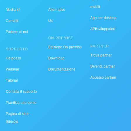
mobili
Media kit
Alternative
App per desktop
Contatti
Usi
API/sviluppatori
Parlano di noi
ON-PREMISE
PARTNER
Edizione On-premise
SUPPORTO
Trova partner
Helpdesk
Download
Diventa partner
Webinar
Documentazione
Accesso partner
Tutorial
Contatta il supporto
Pianifica una demo
Pagina di stato
Bitrix24