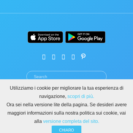
Utilizziamo i cookie per migliorare la tua esperienza di
TERMINI
PRIVACY
GDPR
SICUREZZA
ABUSO
navigazione,
scopri di più.
REGOLE PER I SITI DI BITRIX24
Ora sei nella versione lite della pagina. Se desideri avere
Copyright © 2026 Bitrix24
maggiori informazioni sulla nostra politica sui cookie, vai
alla
versione completa del sito.
CHIARO