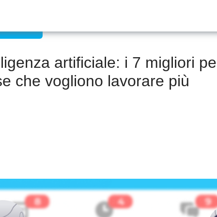
con il CRM
genza artificiale: i 7 migliori pe
se che vogliono lavorare più