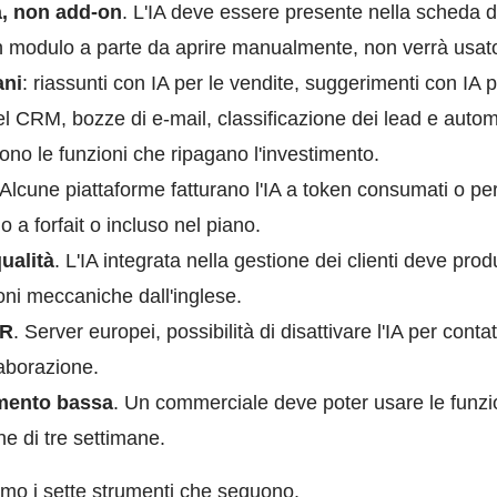
a, non add-on
. L'IA deve essere presente nella scheda de
un modulo a parte da aprire manualmente, non verrà usat
ani
: riassunti con IA per le vendite, suggerimenti con IA pe
nel CRM, bozze di e-mail, classificazione dei lead e aut
. Sono le funzioni che ripagano l'investimento.
 Alcune piattaforme fatturano l'IA a token consumati o pe
o a forfait o incluso nel piano.
qualità
. L'IA integrata nella gestione dei clienti deve produr
ioni meccaniche dall'inglese.
PR
. Server europei, possibilità di disattivare l'IA per conta
laborazione.
mento bassa
. Un commerciale deve poter usare le funzio
e di tre settimane.
iamo i sette strumenti che seguono.