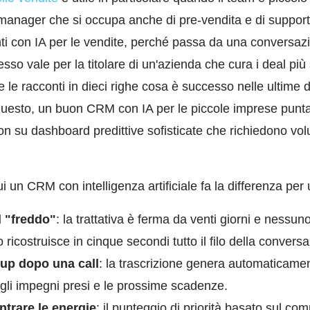
 manager che si occupa anche di pre-vendita e di support
i con IA per le vendite, perché passa da una conversazio
esso vale per la titolare di un'azienda che cura i deal più
 le racconti in dieci righe cosa è successo nelle ultime 
 questo, un buon CRM con IA per le piccole imprese punta
on su dashboard predittive sofisticate che richiedono volu
cui un CRM con intelligenza artificiale fa la differenza pe
d "freddo"
: la trattativa è ferma da venti giorni e nessuno 
ricostruisce in cinque secondi tutto il filo della convers
-up dopo una call
: la trascrizione genera automaticame
, gli impegni presi e le prossime scadenze.
trare le energie
: il punteggio di priorità basato sul co