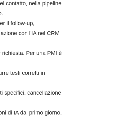
l contatto, nella pipeline
o.
r il follow-up,
omazione con l'IA nel CRM
r richiesta. Per una PMI è
re testi corretti in
tti specifici, cancellazione
ni di IA dal primo giorno,