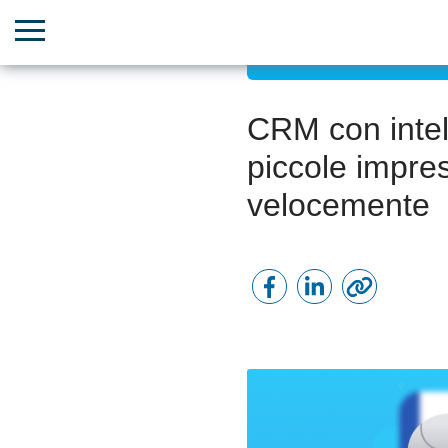
Incremento delle vendite 
CRM con intelli
piccole impre
velocemente