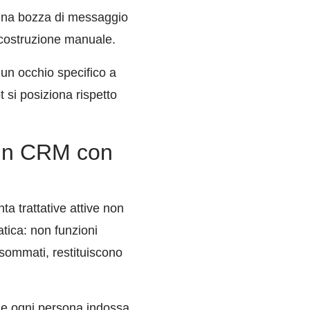
 una bozza di messaggio
ricostruzione manuale.
 un occhio specifico a
 si posiziona rispetto
 un CRM con
a trattative attive non
atica: non funzioni
 sommati, restituiscono
o e ogni persona indossa