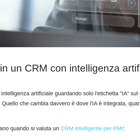
n un CRM con intelligenza artific
elligenza artificiale guardando solo l'etichetta "IA" sul s
ono. Quello che cambia davvero è dove l'IA è integrata, q
ntano quando si valuta un
CRM intelligente per PMI
: