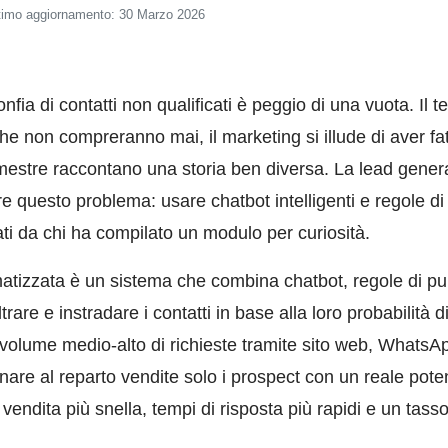
timo aggiornamento: 30 Marzo 2026
onfia di contatti non qualificati è peggio di una vuota. I
he non compreranno mai, il marketing si illude di aver fa
imestre raccontano una storia ben diversa. La lead gener
re questo problema: usare chatbot intelligenti e regole di
ati da chi ha compilato un modulo per curiosità.
atizzata è un sistema che combina chatbot, regole di p
iltrare e instradare i contatti in base alla loro probabilità 
volume medio-alto di richieste tramite sito web, WhatsA
re al reparto vendite solo i prospect con un reale poten
 vendita più snella, tempi di risposta più rapidi e un tasso