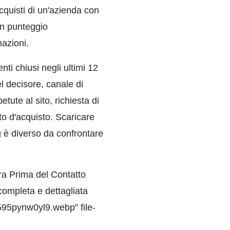
cquisti di un'azienda con
un punteggio
azioni.
ienti chiusi negli ultimi 12
l decisore, canale di
etute al sito, richiesta di
nto d'acquisto. Scaricare
g è diverso da confrontare
ra Prima del Contatto
completa e dettagliata
595pynw0yl9.webp" file-