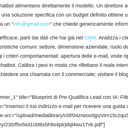
chatbot alimentano direttamente il modello. Un direttore a
 una soluzione specifica con un budget definito ottiene 
a un "
info@gmail.com
" che chiede genericamente inform
fficace, parti dai dati che hai già nel
CRM
. Analizza i cl
teristiche comuni: settore, dimensione aziendale, ruolo de
i criteri comportamentali: apertura delle e-mail, visite rip
hatbot. Calibra i pesi in modo che riflettano il reale inte
hiedere una chiamata con il commerciale; visitare il blo
r_1" title="Blueprint di Pre-Qualifica Lead con IA: Filt
"Inserisci il tuo indirizzo e-mail per ricevere una guida 
e-src="/upload/medialibrary/c0f/04zrwoo0jpzvirn15czqu
ry/230/f5v5ioi1cbl8s5h9s4ptrjdql4wu17vk.pdf"]