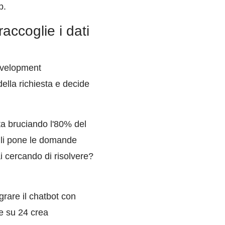
p.
accoglie i dati
evelopment
della richiesta e decide
ta bruciando l'80% del
 gli pone le domande
i cercando di risolvere?
rare il chatbot con
e su 24 crea