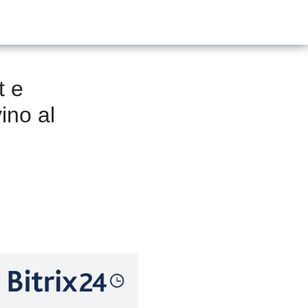
t e
vino al