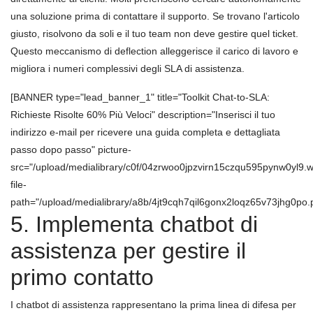
una soluzione prima di contattare il supporto. Se trovano l'articolo
giusto, risolvono da soli e il tuo team non deve gestire quel ticket.
Questo meccanismo di deflection alleggerisce il carico di lavoro e
migliora i numeri complessivi degli SLA di assistenza.
[BANNER type="lead_banner_1" title="Toolkit Chat-to-SLA:
Richieste Risolte 60% Più Veloci" description="Inserisci il tuo
indirizzo e-mail per ricevere una guida completa e dettagliata
passo dopo passo" picture-
src="/upload/medialibrary/c0f/04zrwoo0jpzvirn15czqu595pynw0yl9.
file-
path="/upload/medialibrary/a8b/4jt9cqh7qil6gonx2loqz65v73jhg0po.p
5. Implementa chatbot di
assistenza per gestire il
primo contatto
I chatbot di assistenza rappresentano la prima linea di difesa per