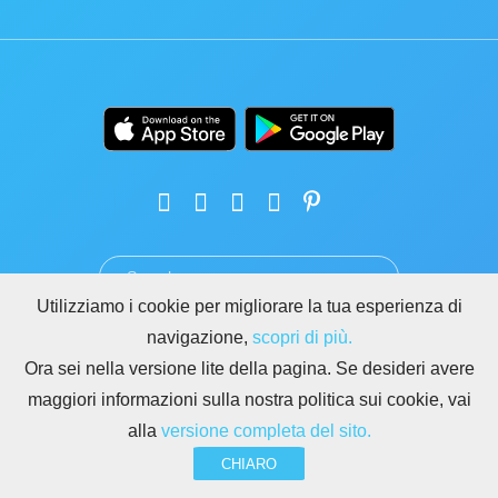
Utilizziamo i cookie per migliorare la tua esperienza di
TERMINI
PRIVACY
GDPR
SICUREZZA
ABUSO
navigazione,
scopri di più.
REGOLE PER I SITI DI BITRIX24
Ora sei nella versione lite della pagina. Se desideri avere
Copyright © 2026 Bitrix24
maggiori informazioni sulla nostra politica sui cookie, vai
alla
versione completa del sito.
CHIARO