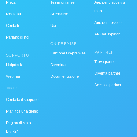
Prezzi
Testimonianze
App per dispositivi
mobili
Media kit
Alternative
App per desktop
Contatti
Usi
API/sviluppatori
Parlano di noi
ON-PREMISE
PARTNER
Edizione On-premise
SUPPORTO
Trova partner
Helpdesk
Download
Diventa partner
Webinar
Documentazione
Accesso partner
Tutorial
Contatta il supporto
Pianifica una demo
Pagina di stato
Bitrix24