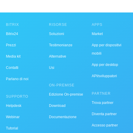
BITRIX
RISORSE
APPS
Bitrix24
Soluzioni
Market
Prezzi
Testimonianze
App per dispositivi
mobili
Media kit
Alternative
App per desktop
Contatti
Usi
API/sviluppatori
Parlano di noi
ON-PREMISE
PARTNER
Edizione On-premise
SUPPORTO
Trova partner
Helpdesk
Download
Diventa partner
Webinar
Documentazione
Accesso partner
Tutorial