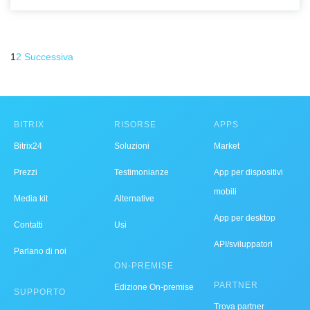
1
2
Successiva
BITRIX
RISORSE
APPS
Bitrix24
Soluzioni
Market
Prezzi
Testimonianze
App per dispositivi
mobili
Media kit
Alternative
App per desktop
Contatti
Usi
API/sviluppatori
Parlano di noi
ON-PREMISE
PARTNER
Edizione On-premise
SUPPORTO
Trova partner