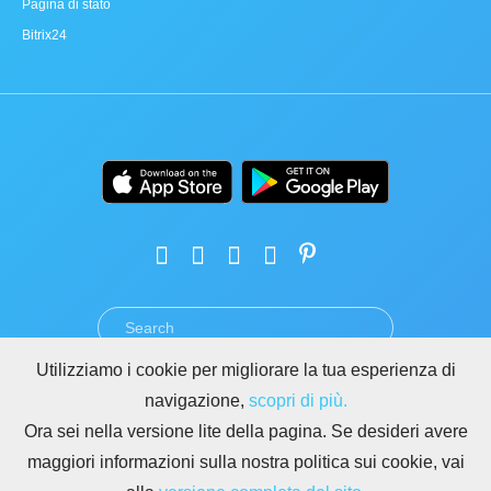
Pagina di stato
Bitrix24
Utilizziamo i cookie per migliorare la tua esperienza di
TERMINI
PRIVACY
GDPR
SICUREZZA
ABUSO
navigazione,
scopri di più.
REGOLE PER I SITI DI BITRIX24
Ora sei nella versione lite della pagina. Se desideri avere
Copyright © 2026 Bitrix24
maggiori informazioni sulla nostra politica sui cookie, vai