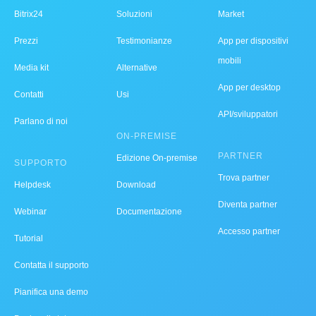
Bitrix24
Soluzioni
Market
Prezzi
Testimonianze
App per dispositivi
mobili
Media kit
Alternative
App per desktop
Contatti
Usi
API/sviluppatori
Parlano di noi
ON-PREMISE
PARTNER
Edizione On-premise
SUPPORTO
Trova partner
Helpdesk
Download
Diventa partner
Webinar
Documentazione
Accesso partner
Tutorial
Contatta il supporto
Pianifica una demo