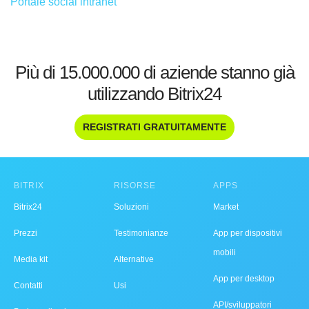
Portale social intranet
Più di 15.000.000 di aziende stanno già
utilizzando Bitrix24
REGISTRATI GRATUITAMENTE
BITRIX
RISORSE
APPS
Bitrix24
Soluzioni
Market
Prezzi
Testimonianze
App per dispositivi
mobili
Media kit
Alternative
App per desktop
Contatti
Usi
API/sviluppatori