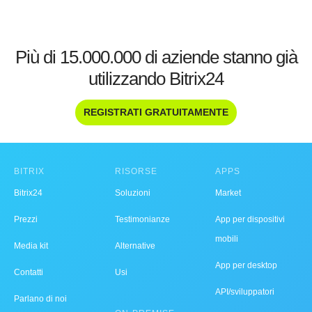
Più di 15.000.000 di aziende stanno già
utilizzando Bitrix24
REGISTRATI GRATUITAMENTE
BITRIX
RISORSE
APPS
Bitrix24
Soluzioni
Market
Prezzi
Testimonianze
App per dispositivi
mobili
Media kit
Alternative
App per desktop
Contatti
Usi
API/sviluppatori
Parlano di noi