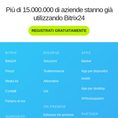
Più di 15.000.000 di aziende stanno già
utilizzando Bitrix24
REGISTRATI GRATUITAMENTE
BITRIX
RISORSE
APPS
Bitrix24
Soluzioni
Market
Prezzi
Testimonianze
App per dispositivi
mobili
Media kit
Alternative
App per desktop
Contatti
Usi
API/sviluppatori
Parlano di noi
ON-PREMISE
PARTNER
Edizione On-premise
SUPPORTO