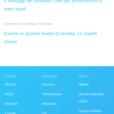
8 vantaggi del software CRM per professionisti e
team legali
Aumento di vendite e fatturato
Essere un grande leader di vendita: 10 aspetti
chiave
BITRIX
RISORSE
APPS
Bitrix24
Soluzioni
Market
Prezzi
Testimonianze
App per dispositivi
mobili
Media kit
Alternative
App per desktop
Contatti
Usi