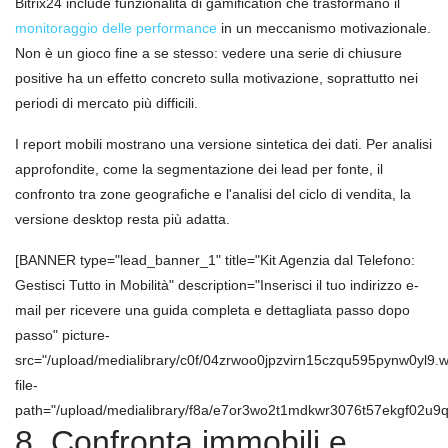
Bitrix24 include funzionalità di gamification che trasformano il
monitoraggio delle performance
in un meccanismo motivazionale.
Non è un gioco fine a se stesso: vedere una serie di chiusure
positive ha un effetto concreto sulla motivazione, soprattutto nei
periodi di mercato più difficili.
I report mobili mostrano una versione sintetica dei dati. Per analisi
approfondite, come la segmentazione dei lead per fonte, il
confronto tra zone geografiche e l'analisi del ciclo di vendita, la
versione desktop resta più adatta.
[BANNER type="lead_banner_1" title="Kit Agenzia dal Telefono:
Gestisci Tutto in Mobilità" description="Inserisci il tuo indirizzo e-
mail per ricevere una guida completa e dettagliata passo dopo
passo" picture-
src="/upload/medialibrary/c0f/04zrwoo0jpzvirn15czqu595pynw0yl9.
file-
path="/upload/medialibrary/f8a/e7or3wo2t1mdkwr3076t57ekgf02u9qy
8. Confronta immobili e