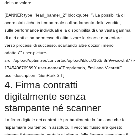
del suo valore.
[BANNER type="lead_banner_2" blockquote="\"La possibilità di
avere statistiche in tempo reale sull'andamento delle vendite,
sulle performance individuali e la disponibilità di una vasta gamma
di altri dati ci ha permesso di ottimizzare le risorse e orientarci
verso processi di successo, scartando altre opzioni meno
adatte.\"" user-picture-
src='/upload/optimizer/converted/upload/iblock/163/f8n9vwxcwthl77
1745406769899' user-name="Proprietario, Emiliano Vicaretti"
user-description="SunPark Srl"]
4. Firma contratti
digitalmente senza
stampante né scanner
La firma digitale dei contratti è probabilmente la funzione che fa
risparmiare più tempo in assoluto. Il vecchio flusso era questo:
stampa il documento, portalo al cliente, fallo firmare, scansiona il