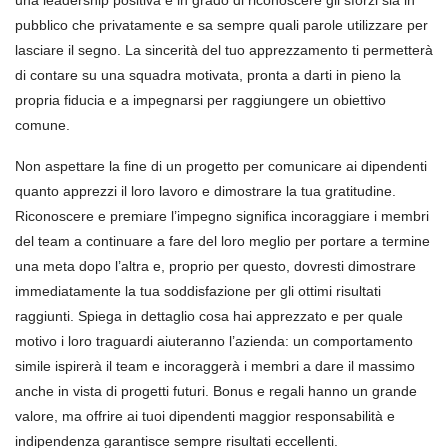
una leadership positiva è in grado di riconoscere gli sforzi sia in
pubblico che privatamente e sa sempre quali parole utilizzare per
lasciare il segno. La sincerità del tuo apprezzamento ti permetterà
di contare su una squadra motivata, pronta a darti in pieno la
propria fiducia e a impegnarsi per raggiungere un obiettivo
comune.
Non aspettare la fine di un progetto per comunicare ai dipendenti
quanto apprezzi il loro lavoro e dimostrare la tua gratitudine.
Riconoscere e premiare l’impegno significa incoraggiare i membri
del team a continuare a fare del loro meglio per portare a termine
una meta dopo l’altra e, proprio per questo, dovresti dimostrare
immediatamente la tua soddisfazione per gli ottimi risultati
raggiunti. Spiega in dettaglio cosa hai apprezzato e per quale
motivo i loro traguardi aiuteranno l’azienda: un comportamento
simile ispirerà il team e incoraggerà i membri a dare il massimo
anche in vista di progetti futuri. Bonus e regali hanno un grande
valore, ma offrire ai tuoi dipendenti maggior responsabilità e
indipendenza garantisce sempre risultati eccellenti.