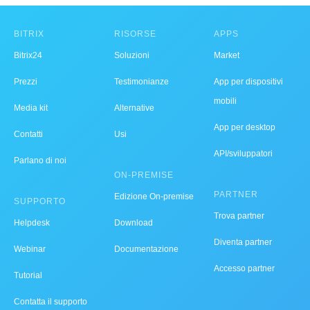
BITRIX
RISORSE
APPS
Bitrix24
Soluzioni
Market
Prezzi
Testimonianze
App per dispositivi
mobili
Media kit
Alternative
App per desktop
Contatti
Usi
API/sviluppatori
Parlano di noi
ON-PREMISE
PARTNER
Edizione On-premise
SUPPORTO
Trova partner
Helpdesk
Download
Diventa partner
Webinar
Documentazione
Accesso partner
Tutorial
Contatta il supporto