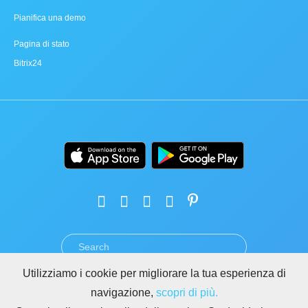
Pianifica una demo
Pagina di stato
Bitrix24
Utilizziamo i cookie per migliorare la tua esperienza di
TERMINI
PRIVACY
GDPR
SICUREZZA
ABUSO
navigazione,
scopri di più.
REGOLE PER I SITI DI BITRIX24