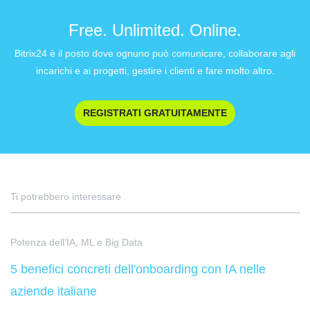
Free. Unlimited. Online.
Bitrix24 è il posto dove ognuno può comunicare, collaborare agli
incarichi e ai progetti, gestire i clienti e fare molto altro.
REGISTRATI GRATUITAMENTE
Ti potrebbero interessare
Potenza dell’IA, ML e Big Data
5 benefici concreti dell'onboarding con IA nelle
aziende italiane