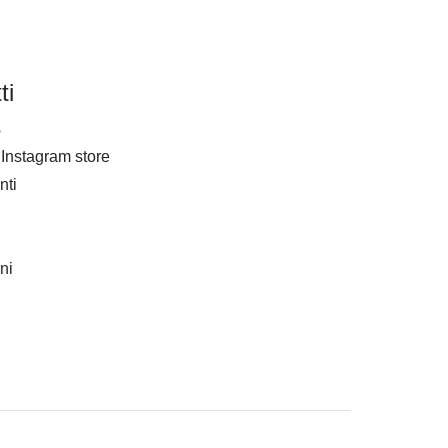
ti
s
Instagram store
nti
ni