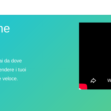
ne
sai da dove
endere i tuoi
e veloce.