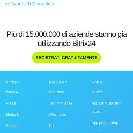
Software CRM analitico
Più di 15.000.000 di aziende stanno già
utilizzando Bitrix24
REGISTRATI GRATUITAMENTE
BITRIX
RISORSE
APPS
Bitrix24
Soluzioni
Market
Prezzi
Testimonianze
App per dispositivi
mobili
Media kit
Alternative
App per desktop
Contatti
Usi