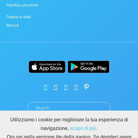
Pianifica una demo
Pagina di stato
Bitrix24
Utilizziamo i cookie per migliorare la tua esperienza di
TERMINI
PRIVACY
GDPR
SICUREZZA
ABUSO
navigazione,
scopri di più.
REGOLE PER I SITI DI BITRIX24
Ora sei nella versione lite della pagina. Se desideri avere