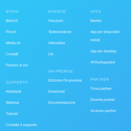
BITRIX
RISORSE
APPS
Bitrix24
Soluzioni
Market
Prezzi
Testimonianze
App per dispositivi
mobili
Media kit
Alternative
App per desktop
Contatti
Usi
API/sviluppatori
Parlano di noi
ON-PREMISE
PARTNER
Edizione On-premise
SUPPORTO
Trova partner
Helpdesk
Download
Diventa partner
Webinar
Documentazione
Accesso partner
Tutorial
Contatta il supporto