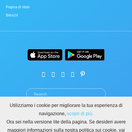
Pagina di stato
Bitrix24
Utilizziamo i cookie per migliorare la tua esperienza di
TERMINI
PRIVACY
GDPR
SICUREZZA
ABUSO
navigazione,
scopri di più.
REGOLE PER I SITI DI BITRIX24
Ora sei nella versione lite della pagina. Se desideri avere
Copyright © 2026 Bitrix24
maggiori informazioni sulla nostra politica sui cookie, vai