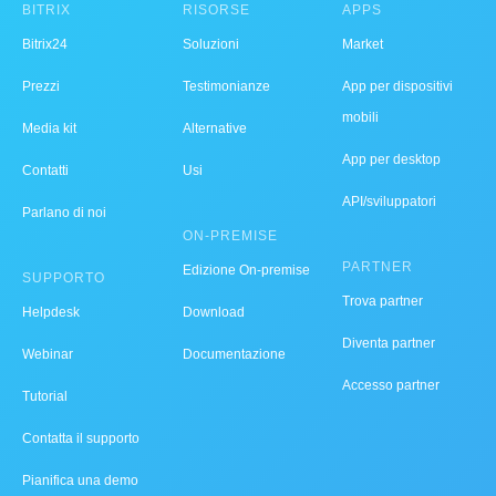
BITRIX
RISORSE
APPS
Bitrix24
Soluzioni
Market
Prezzi
Testimonianze
App per dispositivi
mobili
Media kit
Alternative
App per desktop
Contatti
Usi
API/sviluppatori
Parlano di noi
ON-PREMISE
PARTNER
Edizione On-premise
SUPPORTO
Trova partner
Helpdesk
Download
Diventa partner
Webinar
Documentazione
Accesso partner
Tutorial
Contatta il supporto
Pianifica una demo