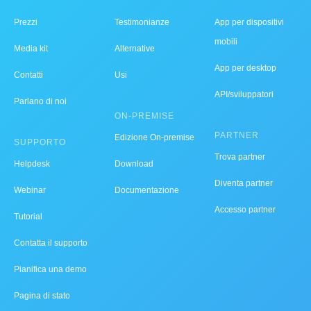
Prezzi
Testimonianze
App per dispositivi
mobili
Media kit
Alternative
App per desktop
Contatti
Usi
API/sviluppatori
Parlano di noi
ON-PREMISE
PARTNER
Edizione On-premise
SUPPORTO
Trova partner
Helpdesk
Download
Diventa partner
Webinar
Documentazione
Accesso partner
Tutorial
Contatta il supporto
Pianifica una demo
Pagina di stato