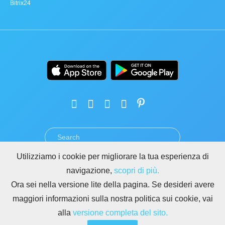
Bitrix24
Utilizziamo i cookie per migliorare la tua esperienza di
TERMINI
PRIVACY
GDPR
SICUREZZA
ABUSO
navigazione,
scopri di più.
REGOLE PER I SITI DI BITRIX24
Ora sei nella versione lite della pagina. Se desideri avere
Copyright © 2026 Bitrix24
maggiori informazioni sulla nostra politica sui cookie, vai
alla
versione completa del sito.