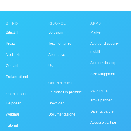
BITRIX
RISORSE
APPS
Bitrix24
Soluzioni
Market
Prezzi
Testimonianze
App per dispositivi
mobili
Media kit
Alternative
App per desktop
Contatti
Usi
API/sviluppatori
Parlano di noi
ON-PREMISE
PARTNER
Edizione On-premise
SUPPORTO
Trova partner
Helpdesk
Download
Diventa partner
Webinar
Documentazione
Accesso partner
Tutorial