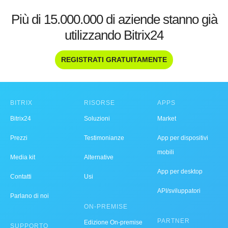
Più di 15.000.000 di aziende stanno già
utilizzando Bitrix24
REGISTRATI GRATUITAMENTE
BITRIX
RISORSE
APPS
Bitrix24
Soluzioni
Market
Prezzi
Testimonianze
App per dispositivi
mobili
Media kit
Alternative
App per desktop
Contatti
Usi
API/sviluppatori
Parlano di noi
ON-PREMISE
PARTNER
Edizione On-premise
SUPPORTO