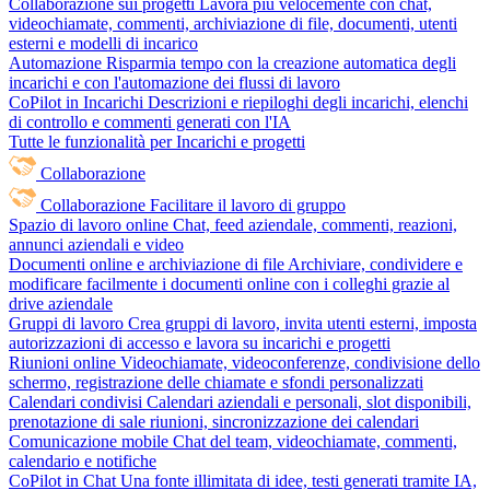
Collaborazione sui progetti
Lavora più velocemente con chat,
videochiamate, commenti, archiviazione di file, documenti, utenti
esterni e modelli di incarico
Automazione
Risparmia tempo con la creazione automatica degli
incarichi e con l'automazione dei flussi di lavoro
CoPilot in Incarichi
Descrizioni e riepiloghi degli incarichi, elenchi
di controllo e commenti generati con l'IA
Tutte le funzionalità per Incarichi e progetti
Collaborazione
Collaborazione
Facilitare il lavoro di gruppo
Spazio di lavoro online
Chat, feed aziendale, commenti, reazioni,
annunci aziendali e video
Documenti online e archiviazione di file
Archiviare, condividere e
modificare facilmente i documenti online con i colleghi grazie al
drive aziendale
Gruppi di lavoro
Crea gruppi di lavoro, invita utenti esterni, imposta
autorizzazioni di accesso e lavora su incarichi e progetti
Riunioni online
Videochiamate, videoconferenze, condivisione dello
schermo, registrazione delle chiamate e sfondi personalizzati
Calendari condivisi
Calendari aziendali e personali, slot disponibili,
prenotazione di sale riunioni, sincronizzazione dei calendari
Comunicazione mobile
Chat del team, videochiamate, commenti,
calendario e notifiche
CoPilot in Chat
Una fonte illimitata di idee, testi generati tramite IA,