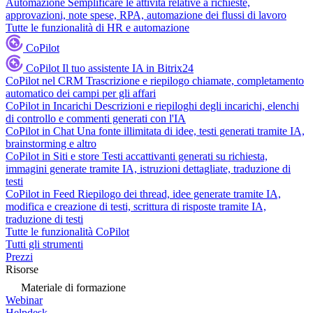
Automazione
Semplificare le attività relative a richieste,
approvazioni, note spese, RPA, automazione dei flussi di lavoro
Tutte le funzionalità di HR e automazione
CoPilot
CoPilot
Il tuo assistente IA in Bitrix24
CoPilot nel CRM
Trascrizione e riepilogo chiamate, completamento
automatico dei campi per gli affari
CoPilot in Incarichi
Descrizioni e riepiloghi degli incarichi, elenchi
di controllo e commenti generati con l'IA
CoPilot in Chat
Una fonte illimitata di idee, testi generati tramite IA,
brainstorming e altro
CoPilot in Siti e store
Testi accattivanti generati su richiesta,
immagini generate tramite IA, istruzioni dettagliate, traduzione di
testi
CoPilot in Feed
Riepilogo dei thread, idee generate tramite IA,
modifica e creazione di testi, scrittura di risposte tramite IA,
traduzione di testi
Tutte le funzionalità CoPilot
Tutti gli strumenti
Prezzi
Risorse
Materiale di formazione
Webinar
Helpdesk