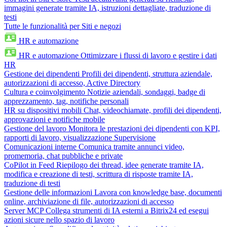
immagini generate tramite IA, istruzioni dettagliate, traduzione di
testi
Tutte le funzionalità per Siti e negozi
HR e automazione
HR e automazione
Ottimizzare i flussi di lavoro e gestire i dati
HR
Gestione dei dipendenti
Profili dei dipendenti, struttura aziendale,
autorizzazioni di accesso, Active Directory
Cultura e coinvolgimento
Notizie aziendali, sondaggi, badge di
apprezzamento, tag, notifiche personali
HR su dispositivi mobili
Chat, videochiamate, profili dei dipendenti,
approvazioni e notifiche mobile
Gestione del lavoro
Monitora le prestazioni dei dipendenti con KPI,
rapporti di lavoro, visualizzazione Supervisione
Comunicazioni interne
Comunica tramite annunci video,
promemoria, chat pubbliche e private
CoPilot in Feed
Riepilogo dei thread, idee generate tramite IA,
modifica e creazione di testi, scrittura di risposte tramite IA,
traduzione di testi
Gestione delle informazioni
Lavora con knowledge base, documenti
online, archiviazione di file, autorizzazioni di accesso
Server MCP
Collega strumenti di IA esterni a Bitrix24 ed esegui
azioni sicure nello spazio di lavoro