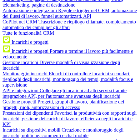
telemarketing, pagine di destinazione
Automazione e integrazioni
Regole e trigger nel CRM, automazione
dei flussi di lavoro, funnel automatizzati, API
CoPilot nel CRM
Trascrizione e riepilogo chiamate, completamento
automatico dei campi per gli affari
Tutte le funzionalità CRM
Incarichi e progetti
Incarichi e progetti
Portare a termine il lavoro più facilmente e
velocemente
Gestione incarichi
Diverse modalità di visualizzazione degli
incarichi
Monitoraggio incarichi
Elenchi di controllo e incarichi secondari,
riepiloghi degli incarichi, monitoraggio dei tempi, modalità focus e
supervisione
API e integrazioni
Collegare gli incarichi ad altri servizi tramite
integrazione API, per l'automazione avanzata degli incarichi
Gestione progetti
Progetti, gruppi di lavoro, pianificazione dei
progetti, ruoli, autorizzazioni di accesso
Prestazioni dei dipendenti
Favorisci la produttività con rapporti sugli
incarichi, gestione dei carichi di lavoro, efficienza negli incarichi e
KPI
Incarichi su dispositivi mobili
Creazione e monitoraggio degli
incarichi, notifiche, commenti e chat mobile