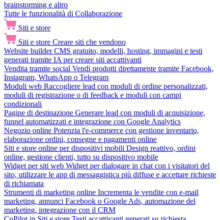
brainstorming e altro
Tutte le funzionalità di Collaborazione
Siti e store
Siti e store
Creare siti che vendono
Website builder
CMS gratuito, modelli, hosting, immagini e testi
generati tramite IA per creare siti accattivanti
Vendita tramite social
Vendi prodotti direttamente tramite Facebook,
Instagram, WhatsApp o Telegram
Moduli web
Raccogliere lead con moduli di ordine personalizzati,
moduli di registrazione o di feedback e moduli con campi
condizionali
Pagine di destinazione
Generare lead con moduli di acquisizione,
funnel automatizzati e integrazione con Google Analytics
Negozio online
Potenzia l'e-commerce con gestione inventario,
elaborazione ordini, consegne e pagamenti online
Siti e store online per dispositivi mobili
Design reattivo, ordini
online, gestione clienti, tutto su dispositivo mobile
Widget per siti web
Widget per dialogare in chat con i visitatori del
sito, utilizzare le app di messaggistica più diffuse e accettare richieste
di richiamata
Strumenti di marketing online
Incrementa le vendite con e-mail
marketing, annunci Facebook o Google Ads, automazione del
marketing, integrazione con il CRM
CoPilot in Siti e store
Testi accattivanti generati su richiesta,