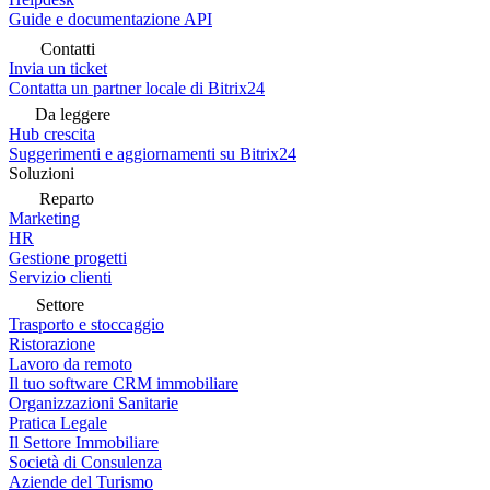
Guide e documentazione API
Contatti
Invia un ticket
Contatta un partner locale di Bitrix24
Da leggere
Hub crescita
Suggerimenti e aggiornamenti su Bitrix24
Soluzioni
Reparto
Marketing
HR
Gestione progetti
Servizio clienti
Settore
Trasporto e stoccaggio
Ristorazione
Lavoro da remoto
Il tuo software CRM immobiliare
Organizzazioni Sanitarie
Pratica Legale
Il Settore Immobiliare
Società di Consulenza
Aziende del Turismo