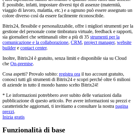
È possibile, infatti, impostare diversi tipi di assenze (maternità,
viaggio di lavoro, malattia, etc.) e a ognuno può essere assegnato un
colore diverso così da essere facilmente riconoscibile.
Bitrix24, flessibile e personalizzabile, offre i migliori strumenti per la
gestione del personale come timbratura virtuale, feedback e rapporti,
sia giornalieri che settimanali oltre a più di 35
strumenti per la
comunicazione e la collaborazione
,
CRM
,
project manager
,
website
builder
e
contact center
.
Inoltre, Bitrix24 è gratuito, senza limiti e disponibile sia su Cloud
che
On-premise
.
Cosa aspetti? Provalo subito:
registra ora
il tuo account gratuito,
conosci tutti gli strumenti di Bitrix24 e scopri perché oltre 6 milioni
di aziende in tutto il mondo hanno scelto Bitrix24!
* Le informazioni potrebbero aver subito delle variazioni dalla
pubblicazione di questo articolo. Per avere informazioni su prezzi e
caratteristiche aggiornati, ti invitiamo a consultare la nostra
pagina
prezzi
.
Inizia gratis
Funzionalità di base