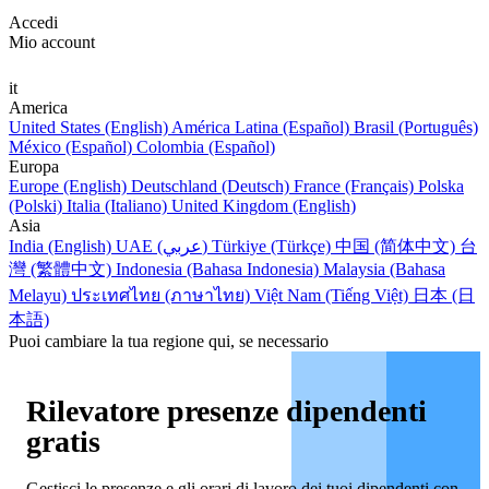
Accedi
Mio account
it
America
United States (English)
América Latina (Español)
Brasil (Português)
México (Español)
Colombia (Español)
Europa
Europe (English)
Deutschland (Deutsch)
France (Français)
Polska
(Polski)
Italia (Italiano)
United Kingdom (English)
Asia
India (English)
UAE (عربي)
Türkiye (Türkçe)
中国 (简体中文)
台
灣 (繁體中文)
Indonesia (Bahasa Indonesia)
Malaysia (Bahasa
Melayu)
ประเทศไทย (ภาษาไทย)
Việt Nam (Tiếng Việt)
日本 (日
本語)
Puoi cambiare la tua regione qui, se necessario
Rilevatore presenze dipendenti
gratis
Gestisci le presenze e gli orari di lavoro dei tuoi dipendenti con