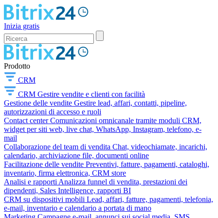
Inizia gratis
Prodotto
CRM
CRM
Gestire vendite e clienti con facilità
Gestione delle vendite
Gestire lead, affari, contatti, pipeline,
autorizzazioni di accesso e ruoli
Contact center
Comunicazioni omnicanale tramite moduli CRM,
widget per siti web, live chat, WhatsApp, Instagram, telefono, e-
mail
Collaborazione del team di vendita
Chat, videochiamate, incarichi,
calendario, archiviazione file, documenti online
Facilitazione delle vendite
Preventivi, fatture, pagamenti, cataloghi,
inventario, firma elettronica, CRM store
Analisi e rapporti
Analizza funnel di vendita, prestazioni dei
dipendenti, Sales Intelligence, rapporti BI
CRM su dispositivi mobili
Lead, affari, fatture, pagamenti, telefonia,
e-mail, inventario e calendario a portata di mano
Marketing
Campagne e-mail, annunci sui social media, SMS,