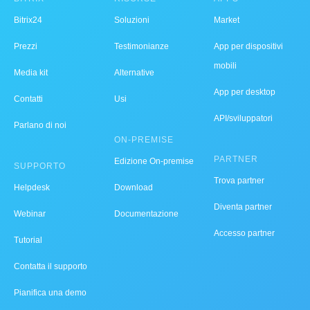
Bitrix24
Soluzioni
Market
Prezzi
Testimonianze
App per dispositivi
mobili
Media kit
Alternative
App per desktop
Contatti
Usi
API/sviluppatori
Parlano di noi
ON-PREMISE
PARTNER
Edizione On-premise
SUPPORTO
Trova partner
Helpdesk
Download
Diventa partner
Webinar
Documentazione
Accesso partner
Tutorial
Contatta il supporto
Pianifica una demo