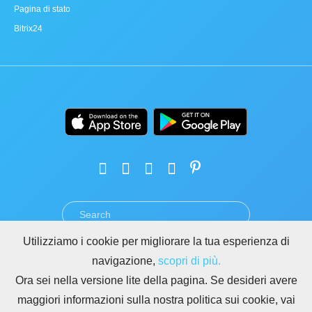
Pagina di stato
Bitrix24
Utilizziamo i cookie per migliorare la tua esperienza di
TERMINI
PRIVACY
GDPR
SICUREZZA
ABUSO
navigazione,
scopri di più.
REGOLE PER I SITI DI BITRIX24
Ora sei nella versione lite della pagina. Se desideri avere
Copyright © 2026 Bitrix24
maggiori informazioni sulla nostra politica sui cookie, vai