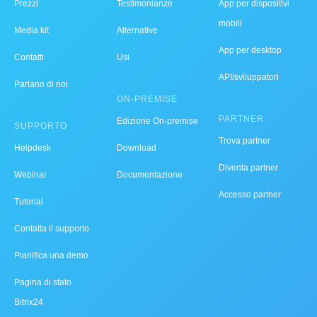
Prezzi
Testimonianze
App per dispositivi
mobili
Media kit
Alternative
App per desktop
Contatti
Usi
API/sviluppatori
Parlano di noi
ON-PREMISE
PARTNER
Edizione On-premise
SUPPORTO
Trova partner
Helpdesk
Download
Diventa partner
Webinar
Documentazione
Accesso partner
Tutorial
Contatta il supporto
Pianifica una demo
Pagina di stato
Bitrix24