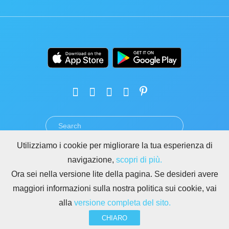
Utilizziamo i cookie per migliorare la tua esperienza di
TERMINI
PRIVACY
GDPR
SICUREZZA
ABUSO
navigazione,
scopri di più.
REGOLE PER I SITI DI BITRIX24
Ora sei nella versione lite della pagina. Se desideri avere
Copyright © 2026 Bitrix24
maggiori informazioni sulla nostra politica sui cookie, vai
alla
versione completa del sito.
CHIARO