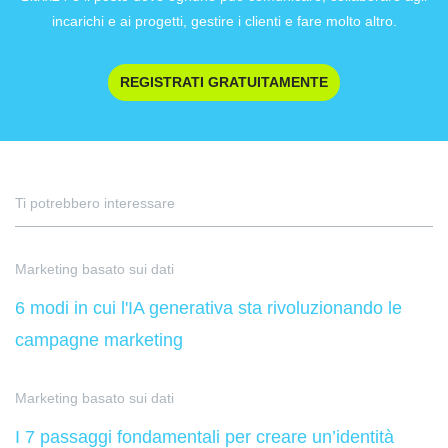
incarichi e ai progetti, gestire i clienti e fare molto altro.
REGISTRATI GRATUITAMENTE
Ti potrebbero interessare
Marketing basato sui dati
6 modi in cui l'IA generativa sta rivoluzionando le
campagne marketing
Marketing basato sui dati
I 7 passaggi fondamentali per creare un’identità