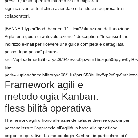
prese. Questa apertura informativa ha migliorato
significativamente il clima aziendale e la fiducia reciproca tra i
collaboratori.
[BANNER type="lead_banner_1" title="Valutazione dell'adozione
Agile: una guida di autovalutazione." description="Inserisci il tuo
indirizzo e-mail per ricevere una guida completa e dettagliata
passo dopo passo" picture-
src="/upload/medialibrary/c0f/04zrwoo0jpzvirn15czqu595pynw0yl9.
file-
path="/upload/medialibrary/a08/11u2pzu653bulhyffvp2v9qv9mhkxzoa
Framework agili e
metodologia Kanban:
flessibilità operativa
I framework agili offrono alle aziende italiane diverse opzioni per
personalizzare l'approccio all'agilità in base alle specifiche
esigenze operative. La metodologia Kanban, in particolare, si è