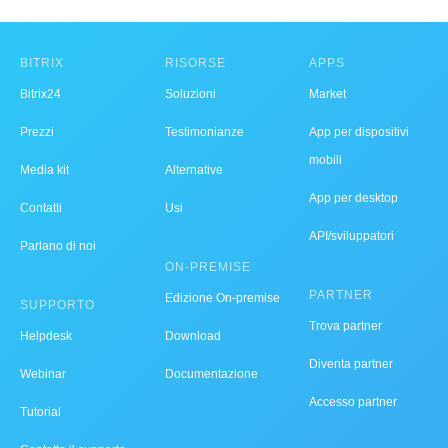
BITRIX
RISORSE
APPS
Bitrix24
Soluzioni
Market
Prezzi
Testimonianze
App per dispositivi
mobili
Media kit
Alternative
App per desktop
Contatti
Usi
API/sviluppatori
Parlano di noi
ON-PREMISE
PARTNER
Edizione On-premise
SUPPORTO
Trova partner
Helpdesk
Download
Diventa partner
Webinar
Documentazione
Accesso partner
Tutorial