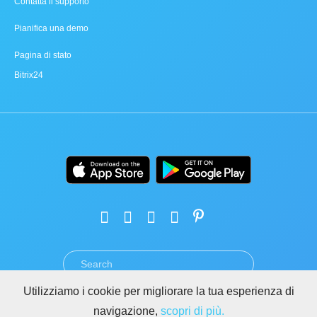
Contatta il supporto
Pianifica una demo
Pagina di stato
Bitrix24
Utilizziamo i cookie per migliorare la tua esperienza di
TERMINI
PRIVACY
GDPR
SICUREZZA
ABUSO
navigazione,
scopri di più.
REGOLE PER I SITI DI BITRIX24