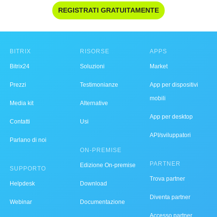
REGISTRATI GRATUITAMENTE
BITRIX
RISORSE
APPS
Bitrix24
Soluzioni
Market
Prezzi
Testimonianze
App per dispositivi
mobili
Media kit
Alternative
App per desktop
Contatti
Usi
API/sviluppatori
Parlano di noi
ON-PREMISE
PARTNER
Edizione On-premise
SUPPORTO
Trova partner
Helpdesk
Download
Diventa partner
Webinar
Documentazione
Accesso partner