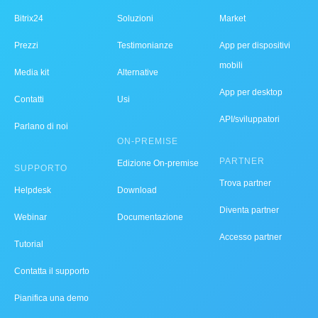
Bitrix24
Soluzioni
Market
Prezzi
Testimonianze
App per dispositivi
mobili
Media kit
Alternative
App per desktop
Contatti
Usi
API/sviluppatori
Parlano di noi
ON-PREMISE
PARTNER
Edizione On-premise
SUPPORTO
Trova partner
Helpdesk
Download
Diventa partner
Webinar
Documentazione
Accesso partner
Tutorial
Contatta il supporto
Pianifica una demo