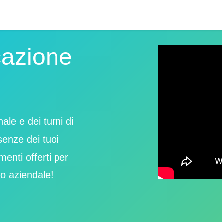
cazione
nale e dei turni di
senze dei tuoi
menti offerti per
to aziendale!