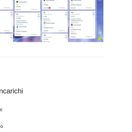
ncarichi
ri
lo