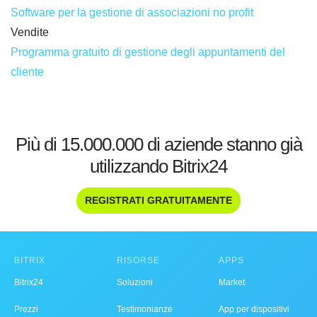
Software per la gestione di associazioni no profit
Vendite
Programma gratuito di gestione degli appuntamenti del
cliente
Più di 15.000.000 di aziende stanno già
utilizzando Bitrix24
REGISTRATI GRATUITAMENTE
BITRIX
RISORSE
APPS
Bitrix24
Soluzioni
Market
Prezzi
Testimonianze
App per dispositivi