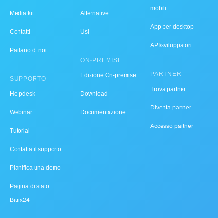
mobili
Media kit
Alternative
App per desktop
Contatti
Usi
API/sviluppatori
Parlano di noi
ON-PREMISE
PARTNER
Edizione On-premise
SUPPORTO
Trova partner
Helpdesk
Download
Diventa partner
Webinar
Documentazione
Accesso partner
Tutorial
Contatta il supporto
Pianifica una demo
Pagina di stato
Bitrix24