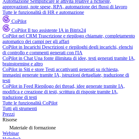
Automazione
Semplificare le attività relative a richieste,
approvazioni, note spese, RPA, automazione dei flussi di lavoro
Tutte le funzionalità di HR e automazione
CoPilot
CoPilot
Il tuo assistente IA in Bitrix24
CoPilot nel CRM
Trascrizione e riepilogo chiamate, completamento
automatico dei campi per gli affari
CoPilot in Incarichi
Descrizioni e riepiloghi degli incarichi, elenchi
di controllo e commenti generati con l'IA
CoPilot in Chat
Una fonte illimitata di idee, testi generati tramite IA,
brainstorming e altro
CoPilot in Siti e store
Testi accattivanti generati su richiesta,
immagini generate tramite IA, istruzioni dettagliate, traduzione di
testi
CoPilot in Feed
Riepilogo dei thread, idee generate tramite IA,
modifica e creazione di testi, scrittura di risposte tramite IA,
traduzione di testi
Tutte le funzionalità CoPilot
Tutti gli strumenti
Prezzi
Risorse
Materiale di formazione
Webinar
Helpdesk