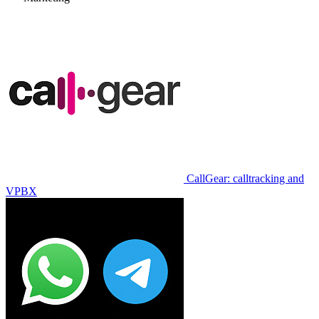
CallGear: calltracking and
VPBX