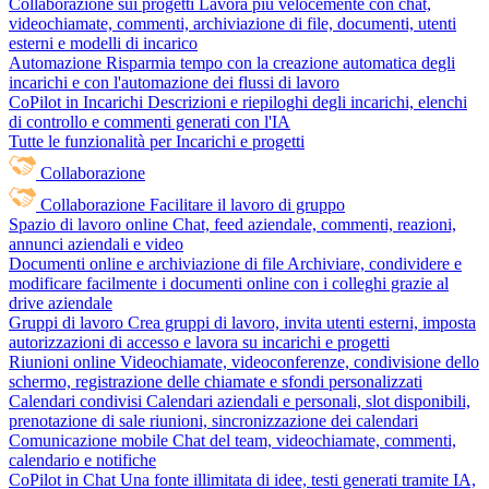
Collaborazione sui progetti
Lavora più velocemente con chat,
videochiamate, commenti, archiviazione di file, documenti, utenti
esterni e modelli di incarico
Automazione
Risparmia tempo con la creazione automatica degli
incarichi e con l'automazione dei flussi di lavoro
CoPilot in Incarichi
Descrizioni e riepiloghi degli incarichi, elenchi
di controllo e commenti generati con l'IA
Tutte le funzionalità per Incarichi e progetti
Collaborazione
Collaborazione
Facilitare il lavoro di gruppo
Spazio di lavoro online
Chat, feed aziendale, commenti, reazioni,
annunci aziendali e video
Documenti online e archiviazione di file
Archiviare, condividere e
modificare facilmente i documenti online con i colleghi grazie al
drive aziendale
Gruppi di lavoro
Crea gruppi di lavoro, invita utenti esterni, imposta
autorizzazioni di accesso e lavora su incarichi e progetti
Riunioni online
Videochiamate, videoconferenze, condivisione dello
schermo, registrazione delle chiamate e sfondi personalizzati
Calendari condivisi
Calendari aziendali e personali, slot disponibili,
prenotazione di sale riunioni, sincronizzazione dei calendari
Comunicazione mobile
Chat del team, videochiamate, commenti,
calendario e notifiche
CoPilot in Chat
Una fonte illimitata di idee, testi generati tramite IA,