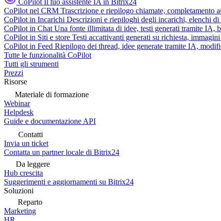
CoPilot
Il tuo assistente IA in Bitrix24
CoPilot nel CRM
Trascrizione e riepilogo chiamate, completamento au
CoPilot in Incarichi
Descrizioni e riepiloghi degli incarichi, elenchi d
CoPilot in Chat
Una fonte illimitata di idee, testi generati tramite IA, 
CoPilot in Siti e store
Testi accattivanti generati su richiesta, immagini 
CoPilot in Feed
Riepilogo dei thread, idee generate tramite IA, modifica
Tutte le funzionalità CoPilot
Tutti gli strumenti
Prezzi
Risorse
Materiale di formazione
Webinar
Helpdesk
Guide e documentazione API
Contatti
Invia un ticket
Contatta un partner locale di Bitrix24
Da leggere
Hub crescita
Suggerimenti e aggiornamenti su Bitrix24
Soluzioni
Reparto
Marketing
HR