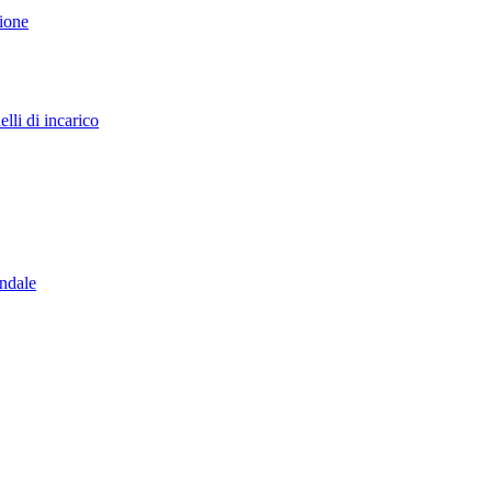
sione
lli di incarico
endale