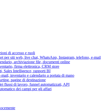
azioni di accesso e ruoli
per siti web, live chat, WhatsApp, Instagram, telefono, e-mail
lendario, archiviazione file, documenti online
nventario, firma elettronica, CRM store
i, Sales Intelligence, rapporti BI
 e-mail, inventario e calendario a portata di mano
eting, pagine di destinazione
 flussi di lavoro, funnel automatizzati, API
tomatico dei campi per gli affari
elocemente