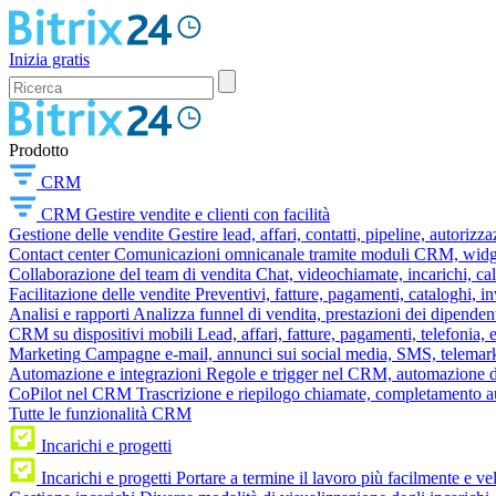
Inizia gratis
Prodotto
CRM
CRM
Gestire vendite e clienti con facilità
Gestione delle vendite
Gestire lead, affari, contatti, pipeline, autorizz
Contact center
Comunicazioni omnicanale tramite moduli CRM, widget 
Collaborazione del team di vendita
Chat, videochiamate, incarichi, ca
Facilitazione delle vendite
Preventivi, fatture, pagamenti, cataloghi, i
Analisi e rapporti
Analizza funnel di vendita, prestazioni dei dipendent
CRM su dispositivi mobili
Lead, affari, fatture, pagamenti, telefonia,
Marketing
Campagne e-mail, annunci sui social media, SMS, telemark
Automazione e integrazioni
Regole e trigger nel CRM, automazione dei
CoPilot nel CRM
Trascrizione e riepilogo chiamate, completamento au
Tutte le funzionalità CRM
Incarichi e progetti
Incarichi e progetti
Portare a termine il lavoro più facilmente e v