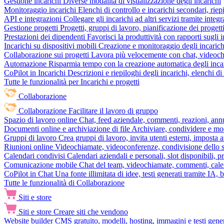
Gestione incarichi
Diverse modalità di visualizzazione degli incarichi
Monitoraggio incarichi
Elenchi di controllo e incarichi secondari, rie
API e integrazioni
Collegare gli incarichi ad altri servizi tramite inte
Gestione progetti
Progetti, gruppi di lavoro, pianificazione dei progetti
Prestazioni dei dipendenti
Favorisci la produttività con rapporti sugli i
Incarichi su dispositivi mobili
Creazione e monitoraggio degli incarich
Collaborazione sui progetti
Lavora più velocemente con chat, videochia
Automazione
Risparmia tempo con la creazione automatica degli incar
CoPilot in Incarichi
Descrizioni e riepiloghi degli incarichi, elenchi d
Tutte le funzionalità per Incarichi e progetti
Collaborazione
Collaborazione
Facilitare il lavoro di gruppo
Spazio di lavoro online
Chat, feed aziendale, commenti, reazioni, ann
Documenti online e archiviazione di file
Archiviare, condividere e mod
Gruppi di lavoro
Crea gruppi di lavoro, invita utenti esterni, imposta a
Riunioni online
Videochiamate, videoconferenze, condivisione dello sc
Calendari condivisi
Calendari aziendali e personali, slot disponibili, p
Comunicazione mobile
Chat del team, videochiamate, commenti, calen
CoPilot in Chat
Una fonte illimitata di idee, testi generati tramite IA, 
Tutte le funzionalità di Collaborazione
Siti e store
Siti e store
Creare siti che vendono
Website builder
CMS gratuito, modelli, hosting, immagini e testi genera