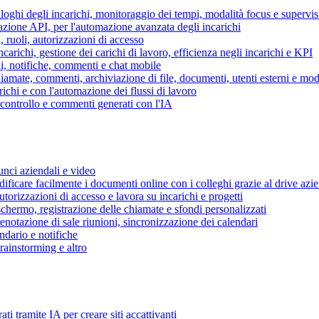
piloghi degli incarichi, monitoraggio dei tempi, modalità focus e supervi
grazione API, per l'automazione avanzata degli incarichi
, ruoli, autorizzazioni di accesso
ncarichi, gestione dei carichi di lavoro, efficienza negli incarichi e KPI
i, notifiche, commenti e chat mobile
mate, commenti, archiviazione di file, documenti, utenti esterni e mode
ichi e con l'automazione dei flussi di lavoro
i controllo e commenti generati con l'IA
unci aziendali e video
ificare facilmente i documenti online con i colleghi grazie al drive azi
utorizzazioni di accesso e lavora su incarichi e progetti
hermo, registrazione delle chiamate e sfondi personalizzati
renotazione di sale riunioni, sincronizzazione dei calendari
dario e notifiche
brainstorming e altro
ti tramite IA per creare siti accattivanti