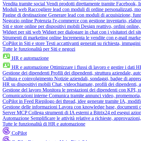
Vendita tramite social
Vendi prodotti direttamente tramite Facebook,
Moduli web
Raccogliere lead con moduli di ordine personalizzati, mo
Pagine di destinazione
Generare lead con moduli di acquisizione, fun
Negozio online
Potenzia l'e-commerce con gestione inventario, elabo
Siti e store online per dispositivi mobili
Design reattivo, ordini online, 
Widget per siti web
Widget per dialogare in chat con i visitatori del sit
Strumenti di marketing online
Incrementa le vendite con e-mail mark
CoPilot in Siti e store
Testi accattivanti generati su richiesta, immagini 
Tutte le funzionalità per Siti e negozi
HR e automazione
HR e automazione
Ottimizzare i flussi di lavoro e gestire i dati 
Gestione dei dipendenti
Profili dei dipendenti, struttura aziendale, au
Cultura e coinvolgimento
Notizie aziendali, sondaggi, badge di apprez
HR su dispositivi mobili
Chat, videochiamate, profili dei dipendenti, 
Gestione del lavoro
Monitora le prestazioni dei dipendenti con KPI, r
Comunicazioni interne
Comunica tramite annunci video, promemoria, 
CoPilot in Feed
Riepilogo dei thread, idee generate tramite IA, modifica
Gestione delle informazioni
Lavora con knowledge base, documenti onli
Server MCP
Collega strumenti di IA esterni a Bitrix24 ed esegui azion
Automazione
Semplificare le attività relative a richieste, approvazio
Tutte le funzionalità di HR e automazione
CoPilot