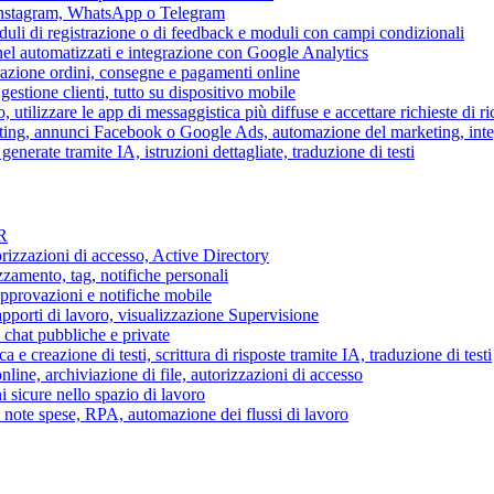
 Instagram, WhatsApp o Telegram
duli di registrazione o di feedback e moduli con campi condizionali
nel automatizzati e integrazione con Google Analytics
razione ordini, consegne e pagamenti online
gestione clienti, tutto su dispositivo mobile
o, utilizzare le app di messaggistica più diffuse e accettare richieste di r
eting, annunci Facebook o Google Ads, automazione del marketing, in
generate tramite IA, istruzioni dettagliate, traduzione di testi
HR
torizzazioni di accesso, Active Directory
zamento, tag, notifiche personali
approvazioni e notifiche mobile
apporti di lavoro, visualizzazione Supervisione
chat pubbliche e private
 e creazione di testi, scrittura di risposte tramite IA, traduzione di testi
ne, archiviazione di file, autorizzazioni di accesso
i sicure nello spazio di lavoro
ni, note spese, RPA, automazione dei flussi di lavoro