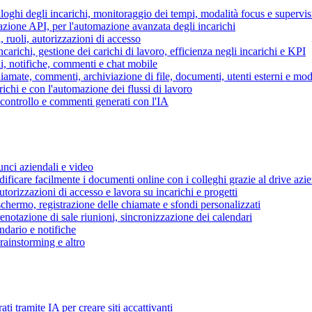
piloghi degli incarichi, monitoraggio dei tempi, modalità focus e supervi
grazione API, per l'automazione avanzata degli incarichi
, ruoli, autorizzazioni di accesso
ncarichi, gestione dei carichi di lavoro, efficienza negli incarichi e KPI
i, notifiche, commenti e chat mobile
mate, commenti, archiviazione di file, documenti, utenti esterni e mode
ichi e con l'automazione dei flussi di lavoro
i controllo e commenti generati con l'IA
unci aziendali e video
ificare facilmente i documenti online con i colleghi grazie al drive azi
utorizzazioni di accesso e lavora su incarichi e progetti
hermo, registrazione delle chiamate e sfondi personalizzati
renotazione di sale riunioni, sincronizzazione dei calendari
dario e notifiche
brainstorming e altro
ti tramite IA per creare siti accattivanti