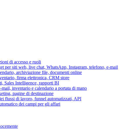
azioni di accesso e ruoli
per siti web, live chat, WhatsApp, Instagram, telefono, e-mail
lendario, archiviazione file, documenti online
nventario, firma elettronica, CRM store
i, Sales Intelligence, rapporti BI
 e-mail, inventario e calendario a portata di mano
eting, pagine di destinazione
 flussi di lavoro, funnel automatizzati, API
tomatico dei campi per gli affari
elocemente