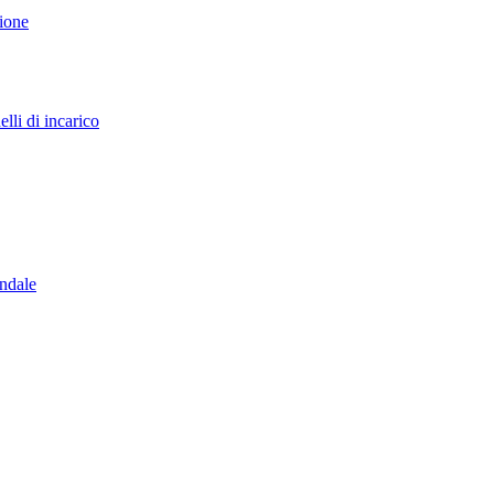
sione
lli di incarico
endale