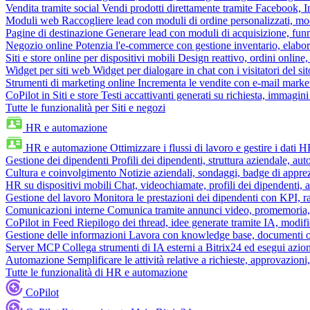
Vendita tramite social
Vendi prodotti direttamente tramite Facebook,
Moduli web
Raccogliere lead con moduli di ordine personalizzati, mo
Pagine di destinazione
Generare lead con moduli di acquisizione, fun
Negozio online
Potenzia l'e-commerce con gestione inventario, elabo
Siti e store online per dispositivi mobili
Design reattivo, ordini online, 
Widget per siti web
Widget per dialogare in chat con i visitatori del sit
Strumenti di marketing online
Incrementa le vendite con e-mail mark
CoPilot in Siti e store
Testi accattivanti generati su richiesta, immagini 
Tutte le funzionalità per Siti e negozi
HR e automazione
HR e automazione
Ottimizzare i flussi di lavoro e gestire i dati 
Gestione dei dipendenti
Profili dei dipendenti, struttura aziendale, au
Cultura e coinvolgimento
Notizie aziendali, sondaggi, badge di apprez
HR su dispositivi mobili
Chat, videochiamate, profili dei dipendenti, 
Gestione del lavoro
Monitora le prestazioni dei dipendenti con KPI, r
Comunicazioni interne
Comunica tramite annunci video, promemoria, 
CoPilot in Feed
Riepilogo dei thread, idee generate tramite IA, modifica
Gestione delle informazioni
Lavora con knowledge base, documenti onli
Server MCP
Collega strumenti di IA esterni a Bitrix24 ed esegui azion
Automazione
Semplificare le attività relative a richieste, approvazio
Tutte le funzionalità di HR e automazione
CoPilot