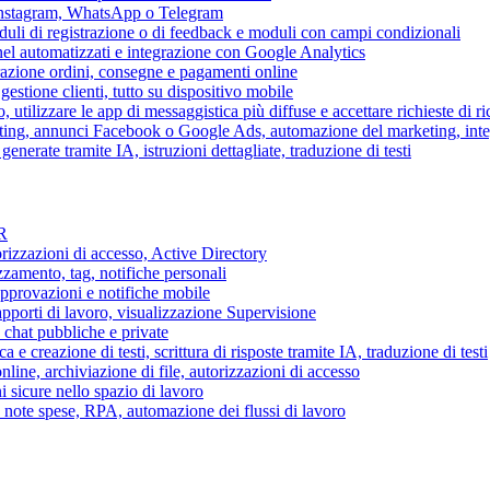
 Instagram, WhatsApp o Telegram
duli di registrazione o di feedback e moduli con campi condizionali
nel automatizzati e integrazione con Google Analytics
razione ordini, consegne e pagamenti online
gestione clienti, tutto su dispositivo mobile
o, utilizzare le app di messaggistica più diffuse e accettare richieste di r
eting, annunci Facebook o Google Ads, automazione del marketing, in
generate tramite IA, istruzioni dettagliate, traduzione di testi
HR
torizzazioni di accesso, Active Directory
zamento, tag, notifiche personali
approvazioni e notifiche mobile
apporti di lavoro, visualizzazione Supervisione
chat pubbliche e private
 e creazione di testi, scrittura di risposte tramite IA, traduzione di testi
ne, archiviazione di file, autorizzazioni di accesso
i sicure nello spazio di lavoro
ni, note spese, RPA, automazione dei flussi di lavoro