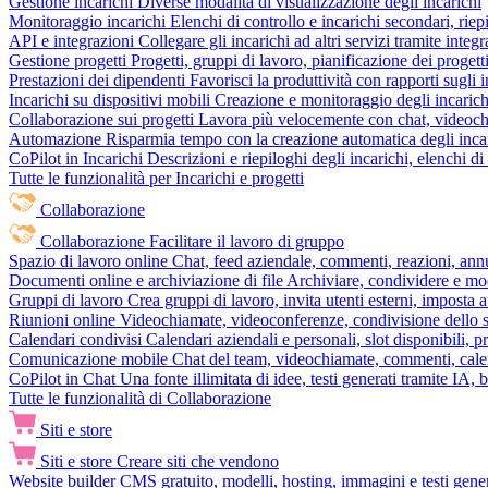
Gestione incarichi
Diverse modalità di visualizzazione degli incarichi
Monitoraggio incarichi
Elenchi di controllo e incarichi secondari, rie
API e integrazioni
Collegare gli incarichi ad altri servizi tramite inte
Gestione progetti
Progetti, gruppi di lavoro, pianificazione dei progetti
Prestazioni dei dipendenti
Favorisci la produttività con rapporti sugli i
Incarichi su dispositivi mobili
Creazione e monitoraggio degli incarich
Collaborazione sui progetti
Lavora più velocemente con chat, videochia
Automazione
Risparmia tempo con la creazione automatica degli incar
CoPilot in Incarichi
Descrizioni e riepiloghi degli incarichi, elenchi d
Tutte le funzionalità per Incarichi e progetti
Collaborazione
Collaborazione
Facilitare il lavoro di gruppo
Spazio di lavoro online
Chat, feed aziendale, commenti, reazioni, ann
Documenti online e archiviazione di file
Archiviare, condividere e mod
Gruppi di lavoro
Crea gruppi di lavoro, invita utenti esterni, imposta a
Riunioni online
Videochiamate, videoconferenze, condivisione dello sc
Calendari condivisi
Calendari aziendali e personali, slot disponibili, p
Comunicazione mobile
Chat del team, videochiamate, commenti, calen
CoPilot in Chat
Una fonte illimitata di idee, testi generati tramite IA, 
Tutte le funzionalità di Collaborazione
Siti e store
Siti e store
Creare siti che vendono
Website builder
CMS gratuito, modelli, hosting, immagini e testi genera