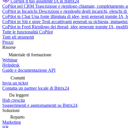
CoPilot
Il tuo assistente IA in Bitrix24
CoPilot nel CRM
Trascrizione e riepilogo chiamate, completamento au
CoPilot in Incarichi
Descrizioni e riepiloghi degli incarichi, elenchi d
CoPilot in Chat
Una fonte illimitata di idee, testi generati tramite IA, 
CoPilot in Siti e store
Testi accattivanti generati su richiesta, immagini 
CoPilot in Feed
Riepilogo dei thread, idee generate tramite IA, modifica
Tutte le funzionalità CoPilot
Tutti gli strumenti
Prezzi
Risorse
Materiale di formazione
Webinar
Helpdesk
Guide e documentazione API
Contatti
Invia un ticket
Contatta un partner locale di Bitrix24
Da leggere
Hub crescita
Suggerimenti e aggiornamenti su Bitrix24
Soluzioni
Reparto
Marketing
HR