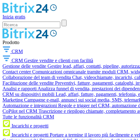
Inizia gratis
Prodotto
CRM
CRM
Gestire vendite e clienti con facilità
Gestione delle vendite
Gestire lead, affari, contatti, pipeline, autorizz
Contact center
Comunicazioni omnicanale tramite moduli CRM, widget 
Collaborazione del team di vendita
Chat, videochiamate, incarichi, ca
Facilitazione delle vendite
Preventivi, fatture, pagamenti, cataloghi, i
Analisi e rapporti
Analizza funnel di vendita, prestazioni dei dipendent
CRM su dispositivi mobili
Lead, affari, fatture, pagamenti, telefonia,
Marketing
Campagne e-mail, annunci sui social media, SMS, telemark
Automazione e integrazioni
Regole e trigger nel CRM, automazione dei
CoPilot nel CRM
Trascrizione e riepilogo chiamate, completamento au
Tutte le funzionalità CRM
Incarichi e progetti
Incarichi e progetti
Portare a termine il lavoro più facilmente e v