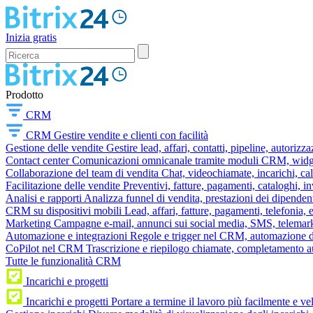
Inizia gratis
Prodotto
CRM
CRM
Gestire vendite e clienti con facilità
Gestione delle vendite
Gestire lead, affari, contatti, pipeline, autorizz
Contact center
Comunicazioni omnicanale tramite moduli CRM, widget 
Collaborazione del team di vendita
Chat, videochiamate, incarichi, ca
Facilitazione delle vendite
Preventivi, fatture, pagamenti, cataloghi, i
Analisi e rapporti
Analizza funnel di vendita, prestazioni dei dipendent
CRM su dispositivi mobili
Lead, affari, fatture, pagamenti, telefonia,
Marketing
Campagne e-mail, annunci sui social media, SMS, telemark
Automazione e integrazioni
Regole e trigger nel CRM, automazione dei
CoPilot nel CRM
Trascrizione e riepilogo chiamate, completamento au
Tutte le funzionalità CRM
Incarichi e progetti
Incarichi e progetti
Portare a termine il lavoro più facilmente e v