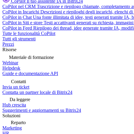
CoPilot
Il tuo assistente IA in Bitrix24
CoPilot nel CRM
Trascrizione e riepilogo chiamate, completamento au
CoPilot in Incarichi
Descrizioni e riepiloghi degli incarichi, elenchi d
CoPilot in Chat
Una fonte illimitata di idee, testi generati tramite IA, 
CoPilot in Siti e store
Testi accattivanti generati su richiesta, immagini 
CoPilot in Feed
Riepilogo dei thread, idee generate tramite IA, modifica
Tutte le funzionalità CoPilot
Tutti gli strumenti
Prezzi
Risorse
Materiale di formazione
Webinar
Helpdesk
Guide e documentazione API
Contatti
Invia un ticket
Contatta un partner locale di Bitrix24
Da leggere
Hub crescita
Suggerimenti e aggiornamenti su Bitrix24
Soluzioni
Reparto
Marketing
HR