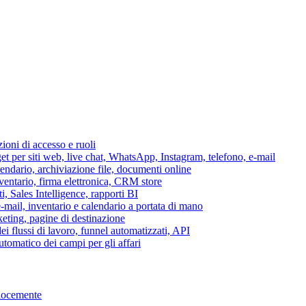
azioni di accesso e ruoli
per siti web, live chat, WhatsApp, Instagram, telefono, e-mail
lendario, archiviazione file, documenti online
nventario, firma elettronica, CRM store
i, Sales Intelligence, rapporti BI
 e-mail, inventario e calendario a portata di mano
eting, pagine di destinazione
 flussi di lavoro, funnel automatizzati, API
tomatico dei campi per gli affari
elocemente