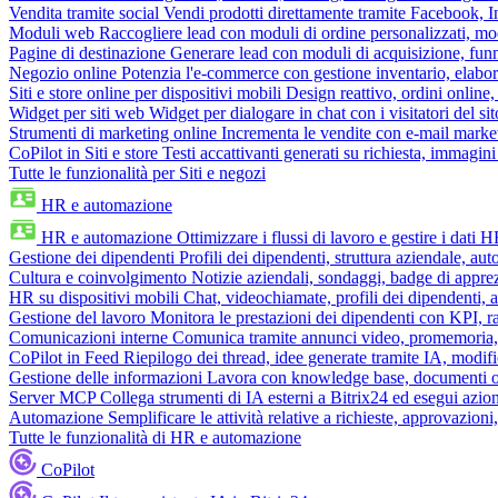
Vendita tramite social
Vendi prodotti direttamente tramite Facebook,
Moduli web
Raccogliere lead con moduli di ordine personalizzati, mo
Pagine di destinazione
Generare lead con moduli di acquisizione, fun
Negozio online
Potenzia l'e-commerce con gestione inventario, elabo
Siti e store online per dispositivi mobili
Design reattivo, ordini online, 
Widget per siti web
Widget per dialogare in chat con i visitatori del sit
Strumenti di marketing online
Incrementa le vendite con e-mail mark
CoPilot in Siti e store
Testi accattivanti generati su richiesta, immagini 
Tutte le funzionalità per Siti e negozi
HR e automazione
HR e automazione
Ottimizzare i flussi di lavoro e gestire i dati 
Gestione dei dipendenti
Profili dei dipendenti, struttura aziendale, au
Cultura e coinvolgimento
Notizie aziendali, sondaggi, badge di apprez
HR su dispositivi mobili
Chat, videochiamate, profili dei dipendenti, 
Gestione del lavoro
Monitora le prestazioni dei dipendenti con KPI, r
Comunicazioni interne
Comunica tramite annunci video, promemoria, 
CoPilot in Feed
Riepilogo dei thread, idee generate tramite IA, modifica
Gestione delle informazioni
Lavora con knowledge base, documenti onli
Server MCP
Collega strumenti di IA esterni a Bitrix24 ed esegui azion
Automazione
Semplificare le attività relative a richieste, approvazio
Tutte le funzionalità di HR e automazione
CoPilot