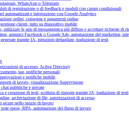
 Instagram, WhatsApp o Telegram
duli di registrazione o di feedback e moduli con campi condizionali
nel automatizzati e integrazione con Google Analytics
razione ordini, consegne e pagamenti online
gestione clienti, tutto su dispositivo mobile
o, utilizzare le app di messaggistica più diffuse e accettare richieste di r
eting, annunci Facebook o Google Ads, automazione del marketing, in
generate tramite IA, istruzioni dettagliate, traduzione di testi
HR
torizzazioni di accesso, Active Directory
zamento, tag, notifiche personali
approvazioni e notifiche mobile
apporti di lavoro, visualizzazione Supervisione
chat pubbliche e private
 e creazione di testi, scrittura di risposte tramite IA, traduzione di testi
ne, archiviazione di file, autorizzazioni di accesso
i sicure nello spazio di lavoro
ni, note spese, RPA, automazione dei flussi di lavoro