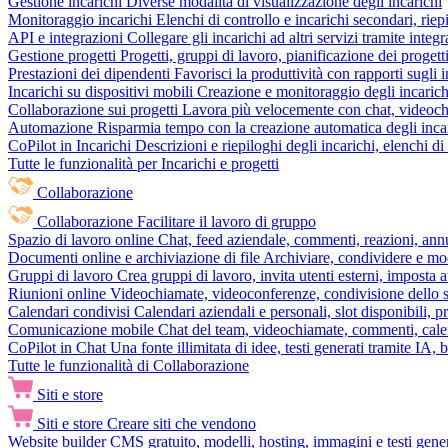
Gestione incarichi
Diverse modalità di visualizzazione degli incarichi
Monitoraggio incarichi
Elenchi di controllo e incarichi secondari, rie
API e integrazioni
Collegare gli incarichi ad altri servizi tramite inte
Gestione progetti
Progetti, gruppi di lavoro, pianificazione dei progetti
Prestazioni dei dipendenti
Favorisci la produttività con rapporti sugli i
Incarichi su dispositivi mobili
Creazione e monitoraggio degli incarich
Collaborazione sui progetti
Lavora più velocemente con chat, videochia
Automazione
Risparmia tempo con la creazione automatica degli incar
CoPilot in Incarichi
Descrizioni e riepiloghi degli incarichi, elenchi d
Tutte le funzionalità per Incarichi e progetti
Collaborazione
Collaborazione
Facilitare il lavoro di gruppo
Spazio di lavoro online
Chat, feed aziendale, commenti, reazioni, ann
Documenti online e archiviazione di file
Archiviare, condividere e mod
Gruppi di lavoro
Crea gruppi di lavoro, invita utenti esterni, imposta a
Riunioni online
Videochiamate, videoconferenze, condivisione dello sc
Calendari condivisi
Calendari aziendali e personali, slot disponibili, p
Comunicazione mobile
Chat del team, videochiamate, commenti, calen
CoPilot in Chat
Una fonte illimitata di idee, testi generati tramite IA, 
Tutte le funzionalità di Collaborazione
Siti e store
Siti e store
Creare siti che vendono
Website builder
CMS gratuito, modelli, hosting, immagini e testi genera