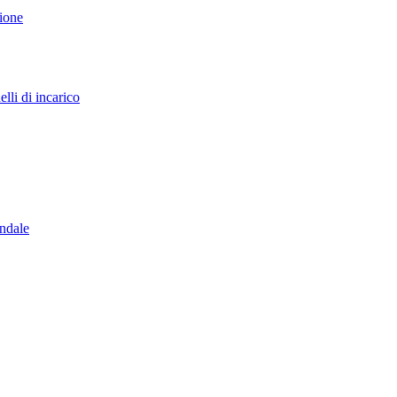
sione
lli di incarico
endale