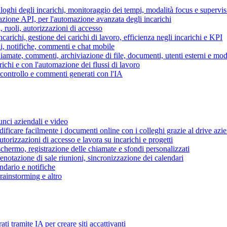
piloghi degli incarichi, monitoraggio dei tempi, modalità focus e supervi
grazione API, per l'automazione avanzata degli incarichi
, ruoli, autorizzazioni di accesso
ncarichi, gestione dei carichi di lavoro, efficienza negli incarichi e KPI
i, notifiche, commenti e chat mobile
mate, commenti, archiviazione di file, documenti, utenti esterni e mode
ichi e con l'automazione dei flussi di lavoro
i controllo e commenti generati con l'IA
unci aziendali e video
ificare facilmente i documenti online con i colleghi grazie al drive azi
utorizzazioni di accesso e lavora su incarichi e progetti
hermo, registrazione delle chiamate e sfondi personalizzati
renotazione di sale riunioni, sincronizzazione dei calendari
dario e notifiche
brainstorming e altro
ti tramite IA per creare siti accattivanti