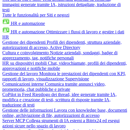
immagini generate tramite IA, istruzioni dettagliate, traduzione di
testi
Tutte le funzionalità per Siti e negozi
HR e automazione
HR e automazione
Ottimizzare i flussi di lavoro e gestire i dati
HR
Gestione dei dipendenti
Profili dei dipendenti, struttura aziendale,
autorizzazioni di accesso, Active Directory
Cultura e coinvolgimento
Notizie aziendali, sondaggi, badge di
apprezzamento, tag, notifiche personali
HR su dispositivi mobili
Chat, videochiamate, profili dei dipendenti,
approvazioni e notifiche mobile
Gestione del lavoro
Monitora le prestazioni dei dipendenti con KPI,
rapporti di lavoro, visualizzazione Supervisione
Comunicazioni interne
Comunica tramite annunci video,
promemoria, chat pubbliche e private
CoPilot in Feed
Riepilogo dei thread, idee generate tramite IA,
modifica e creazione di testi, scrittura di risposte tramite IA,
traduzione di testi
Gestione delle informazioni
Lavora con knowledge base, documenti
online, archiviazione di file, autorizzazioni di accesso
Server MCP
Collega strumenti di IA esterni a Bitrix24 ed esegui
azioni sicure nello spazio di lavoro