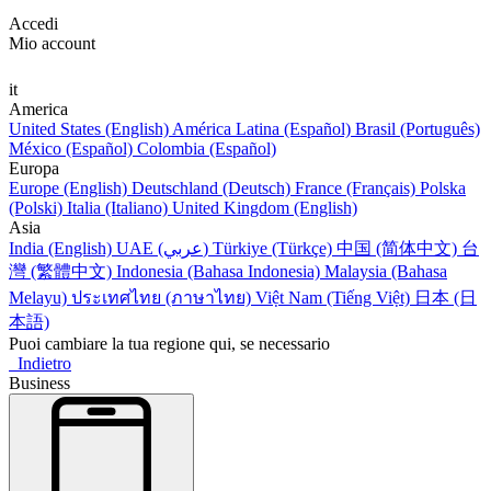
Accedi
Mio account
it
America
United States (English)
América Latina (Español)
Brasil (Português)
México (Español)
Colombia (Español)
Europa
Europe (English)
Deutschland (Deutsch)
France (Français)
Polska
(Polski)
Italia (Italiano)
United Kingdom (English)
Asia
India (English)
UAE (عربي)
Türkiye (Türkçe)
中国 (简体中文)
台
灣 (繁體中文)
Indonesia (Bahasa Indonesia)
Malaysia (Bahasa
Melayu)
ประเทศไทย (ภาษาไทย)
Việt Nam (Tiếng Việt)
日本 (日
本語)
Puoi cambiare la tua regione qui, se necessario
Indietro
Business