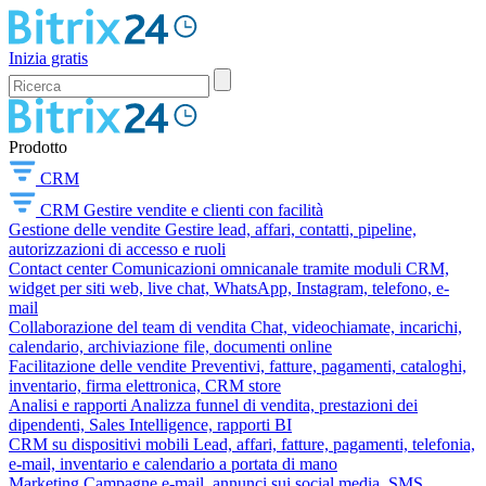
Inizia gratis
Prodotto
CRM
CRM
Gestire vendite e clienti con facilità
Gestione delle vendite
Gestire lead, affari, contatti, pipeline,
autorizzazioni di accesso e ruoli
Contact center
Comunicazioni omnicanale tramite moduli CRM,
widget per siti web, live chat, WhatsApp, Instagram, telefono, e-
mail
Collaborazione del team di vendita
Chat, videochiamate, incarichi,
calendario, archiviazione file, documenti online
Facilitazione delle vendite
Preventivi, fatture, pagamenti, cataloghi,
inventario, firma elettronica, CRM store
Analisi e rapporti
Analizza funnel di vendita, prestazioni dei
dipendenti, Sales Intelligence, rapporti BI
CRM su dispositivi mobili
Lead, affari, fatture, pagamenti, telefonia,
e-mail, inventario e calendario a portata di mano
Marketing
Campagne e-mail, annunci sui social media, SMS,