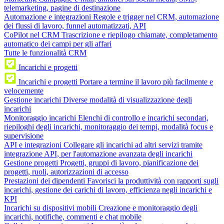
telemarketing, pagine di destinazione
Automazione e integrazioni
Regole e trigger nel CRM, automazione
dei flussi di lavoro, funnel automatizzati, API
CoPilot nel CRM
Trascrizione e riepilogo chiamate, completamento
automatico dei campi per gli affari
Tutte le funzionalità CRM
Incarichi e progetti
Incarichi e progetti
Portare a termine il lavoro più facilmente e
velocemente
Gestione incarichi
Diverse modalità di visualizzazione degli
incarichi
Monitoraggio incarichi
Elenchi di controllo e incarichi secondari,
riepiloghi degli incarichi, monitoraggio dei tempi, modalità focus e
supervisione
API e integrazioni
Collegare gli incarichi ad altri servizi tramite
integrazione API, per l'automazione avanzata degli incarichi
Gestione progetti
Progetti, gruppi di lavoro, pianificazione dei
progetti, ruoli, autorizzazioni di accesso
Prestazioni dei dipendenti
Favorisci la produttività con rapporti sugli
incarichi, gestione dei carichi di lavoro, efficienza negli incarichi e
KPI
Incarichi su dispositivi mobili
Creazione e monitoraggio degli
incarichi, notifiche, commenti e chat mobile