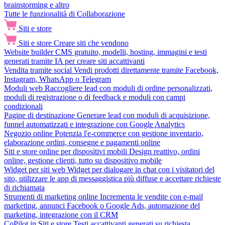
brainstorming e altro
Tutte le funzionalità di Collaborazione
Siti e store
Siti e store
Creare siti che vendono
Website builder
CMS gratuito, modelli, hosting, immagini e testi
generati tramite IA per creare siti accattivanti
Vendita tramite social
Vendi prodotti direttamente tramite Facebook,
Instagram, WhatsApp o Telegram
Moduli web
Raccogliere lead con moduli di ordine personalizzati,
moduli di registrazione o di feedback e moduli con campi
condizionali
Pagine di destinazione
Generare lead con moduli di acquisizione,
funnel automatizzati e integrazione con Google Analytics
Negozio online
Potenzia l'e-commerce con gestione inventario,
elaborazione ordini, consegne e pagamenti online
Siti e store online per dispositivi mobili
Design reattivo, ordini
online, gestione clienti, tutto su dispositivo mobile
Widget per siti web
Widget per dialogare in chat con i visitatori del
sito, utilizzare le app di messaggistica più diffuse e accettare richieste
di richiamata
Strumenti di marketing online
Incrementa le vendite con e-mail
marketing, annunci Facebook o Google Ads, automazione del
marketing, integrazione con il CRM
CoPilot in Siti e store
Testi accattivanti generati su richiesta,