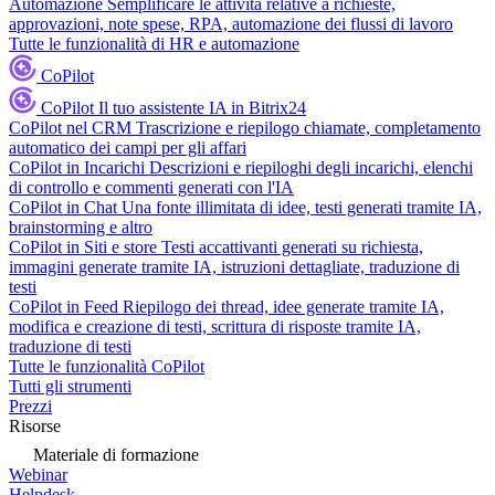
Automazione
Semplificare le attività relative a richieste,
approvazioni, note spese, RPA, automazione dei flussi di lavoro
Tutte le funzionalità di HR e automazione
CoPilot
CoPilot
Il tuo assistente IA in Bitrix24
CoPilot nel CRM
Trascrizione e riepilogo chiamate, completamento
automatico dei campi per gli affari
CoPilot in Incarichi
Descrizioni e riepiloghi degli incarichi, elenchi
di controllo e commenti generati con l'IA
CoPilot in Chat
Una fonte illimitata di idee, testi generati tramite IA,
brainstorming e altro
CoPilot in Siti e store
Testi accattivanti generati su richiesta,
immagini generate tramite IA, istruzioni dettagliate, traduzione di
testi
CoPilot in Feed
Riepilogo dei thread, idee generate tramite IA,
modifica e creazione di testi, scrittura di risposte tramite IA,
traduzione di testi
Tutte le funzionalità CoPilot
Tutti gli strumenti
Prezzi
Risorse
Materiale di formazione
Webinar
Helpdesk