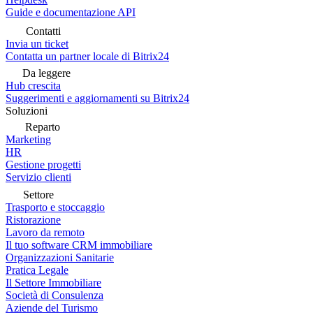
Guide e documentazione API
Contatti
Invia un ticket
Contatta un partner locale di Bitrix24
Da leggere
Hub crescita
Suggerimenti e aggiornamenti su Bitrix24
Soluzioni
Reparto
Marketing
HR
Gestione progetti
Servizio clienti
Settore
Trasporto e stoccaggio
Ristorazione
Lavoro da remoto
Il tuo software CRM immobiliare
Organizzazioni Sanitarie
Pratica Legale
Il Settore Immobiliare
Società di Consulenza
Aziende del Turismo