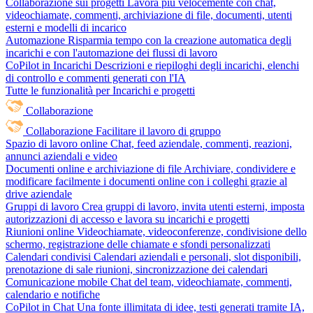
Collaborazione sui progetti
Lavora più velocemente con chat,
videochiamate, commenti, archiviazione di file, documenti, utenti
esterni e modelli di incarico
Automazione
Risparmia tempo con la creazione automatica degli
incarichi e con l'automazione dei flussi di lavoro
CoPilot in Incarichi
Descrizioni e riepiloghi degli incarichi, elenchi
di controllo e commenti generati con l'IA
Tutte le funzionalità per Incarichi e progetti
Collaborazione
Collaborazione
Facilitare il lavoro di gruppo
Spazio di lavoro online
Chat, feed aziendale, commenti, reazioni,
annunci aziendali e video
Documenti online e archiviazione di file
Archiviare, condividere e
modificare facilmente i documenti online con i colleghi grazie al
drive aziendale
Gruppi di lavoro
Crea gruppi di lavoro, invita utenti esterni, imposta
autorizzazioni di accesso e lavora su incarichi e progetti
Riunioni online
Videochiamate, videoconferenze, condivisione dello
schermo, registrazione delle chiamate e sfondi personalizzati
Calendari condivisi
Calendari aziendali e personali, slot disponibili,
prenotazione di sale riunioni, sincronizzazione dei calendari
Comunicazione mobile
Chat del team, videochiamate, commenti,
calendario e notifiche
CoPilot in Chat
Una fonte illimitata di idee, testi generati tramite IA,